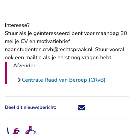
Interesse?
Stuur als je geïnteresseerd bent voor maandag 30
mei je CV en motivatiebrief
- U verlaat Recht
naar
studenten.crvb@rechtspraak.nl
. Stuur vooral
ook een mailtje als je eerst nog vragen hebt.
Afzender
Centrale Raad van Beroep (CRvB)
Deel dit nieuwsbericht:
Deel dit nieuwsbericht via X - U 
Deel dit nieuwsbericht via Fa
Deel dit nieuwsbericht via
Deel dit nieuwsbericht