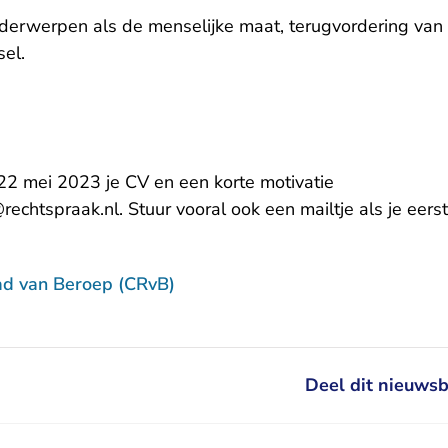
derwerpen als de menselijke maat, terugvordering van 
el.
2 mei 2023 je CV en een korte motivatie
- U verlaat Rechtspraak.nl
rechtspraak.nl
. Stuur vooral ook een mailtje als je eer
ad van Beroep (CRvB)
Deel dit nieuwsb