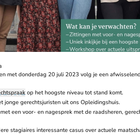
a
n met donderdag 20 juli 2023 volg je een afwisselend 
echtspraak
op het hoogste niveau tot stand komt.
- U verl
t jonge gerechtsjuristen uit
ons Opleidingshuis
.
j met een voor- en nagesprek met de raadsheren, gerech
ere stagiaires interessante casus over actuele maatsch