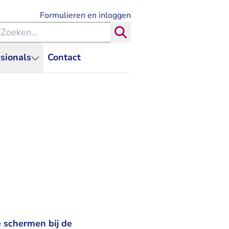
- U verlaat Rechtspraak.nl
Formulieren en inloggen
eken binnen de Rechtspraak
Zoeken
sionals
Contact
e schermen bij de