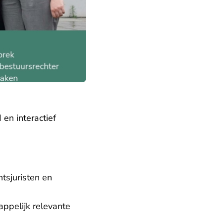
en interactief
aat Rechtspraak.nl
tsjuristen en
appelijk relevante