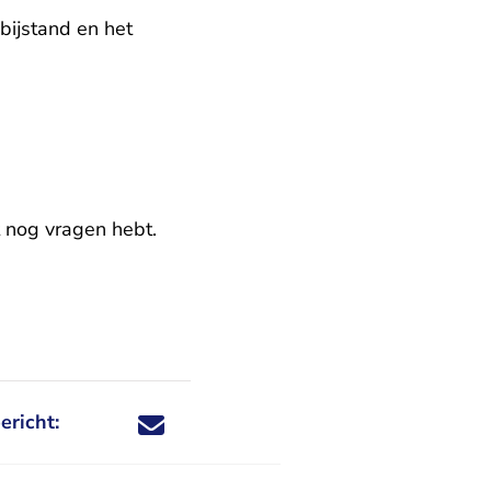
bijstand en het
st nog vragen hebt.
ericht:
Deel dit nieuwsbericht via X - U verlaat Rechtspraa
Deel dit nieuwsbericht via Facebook - U verlaat
Deel dit nieuwsbericht via e-mail
Deel dit nieuwsbericht via LinkedIn - U v