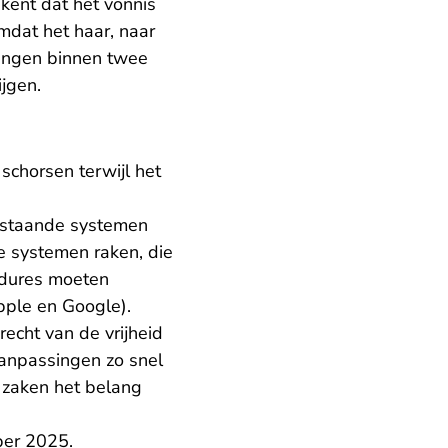
ekent dat het vonnis
mdat het haar, naar
singen binnen twee
ijgen.
’ schorsen terwijl het
estaande systemen
e systemen raken, die
edures moeten
pple en Google).
echt van de vrijheid
aanpassingen zo snel
 zaken het belang
mber 2025.