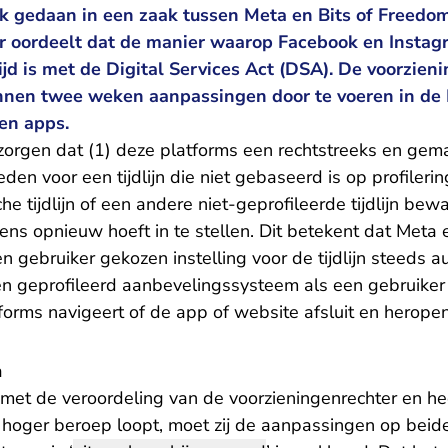
 gedaan in een zaak tussen Meta en Bits of Freedom
r oordeelt dat de manier waarop Facebook en Instagra
ijd is met de Digital Services Act (DSA). De voorzien
nnen twee weken aanpassingen door te voeren in de
 en apps.
zorgen dat (1) deze platforms een rechtstreeks en gema
den voor een tijdlijn die niet gebaseerd is op profileri
e tijdlijn of een andere niet-geprofileerde tijdlijn bewa
lkens opnieuw hoeft in te stellen. Dit betekent dat Met
en gebruiker gekozen instelling voor de tijdlijn steeds 
en geprofileerd aanbevelingssysteem als een gebruiker 
forms navigeert of de app of website afsluit en heropen
a
s met de veroordeling van de voorzieningenrechter en h
t hoger beroep loopt, moet zij de aanpassingen op beid