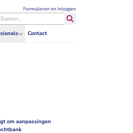
- U verlaat Rechtspraak.nl
Formulieren en inloggen
eken binnen de Rechtspraak
Zoeken
sionals
Contact
ijgt om aanpassingen
rechtbank