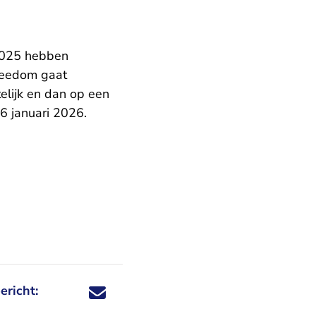
 2025 hebben
reedom gaat
telijk en dan op een
 26 januari 2026.
ericht:
Deel dit nieuwsbericht via X - U verlaat Rechtspraa
Deel dit nieuwsbericht via Facebook - U verlaat
Deel dit nieuwsbericht via e-mail
Deel dit nieuwsbericht via LinkedIn - U v