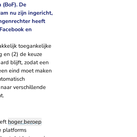
 (BoF). De
m nu zijn ingericht,
ingenrechter heeft
 Facebook en
kkelijk toegankelijke
ng en (2) de keuze
ard blijft, zodat een
a een eind moet maken
automatisch
naar verschillende
t.
eeft
hoger beroep
e platforms