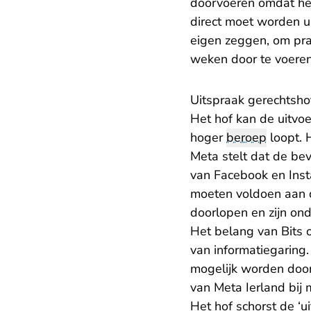
doorvoeren omdat het
direct moet worden ui
eigen zeggen, om pra
weken door te voeren. 
Uitspraak gerechtsh
Het hof kan de uitvoe
hoger
beroep
loopt. 
Meta stelt dat de b
van Facebook en Inst
moeten voldoen aan d
doorlopen en zijn o
Het belang van Bits 
van informatiegaring
mogelijk worden door
van Meta Ierland bij 
Het hof schorst de ‘u