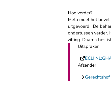
Hoe verder?
Meta moet het bevel 
uitgevoerd. De behan
ondertussen verder. H
zitting. Daarna besli
Uitspraken
ECLI:NL:GH
Afzender
Gerechtsho