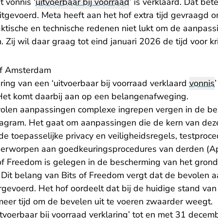
 vonnis ‘
uitvoerbaar bij voorraad
’ is verklaard. Dat bet
tgevoerd. Meta heeft aan het hof extra tijd gevraagd o
ktische en technische redenen niet lukt om de aanpas
Zij wil daar graag tot eind januari 2026 de tijd voor kr
of Amsterdam
ring van een ‘uitvoerbaar bij voorraad verklaard
vonnis
Het komt daarbij aan op een belangenafweging.
evolen aanpassingen complexe ingrepen vergen in de b
agram. Het gaat om aanpassingen die de kern van dez
e toepasselijke privacy en veiligheidsregels, testproc
nderworpen aan goedkeuringsprocedures van derden (A
of Freedom is gelegen in de bescherming van het grondr
. Dit belang van Bits of Freedom vergt dat de bevolen 
gevoerd. Het hof oordeelt dat bij de huidige stand van
meer tijd om de bevelen uit te voeren zwaarder weegt.
itvoerbaar bij voorraad verklaring’ tot en met 31 dece