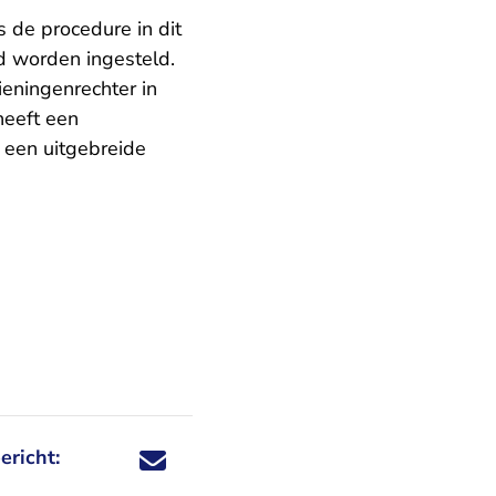
 de procedure in dit
ad worden ingesteld.
eningenrechter in
heeft een
 een uitgebreide
ericht:
Deel dit nieuwsbericht via X - U verlaat Rechtspraa
Deel dit nieuwsbericht via Facebook - U verlaat
Deel dit nieuwsbericht via e-mail
Deel dit nieuwsbericht via LinkedIn - U v