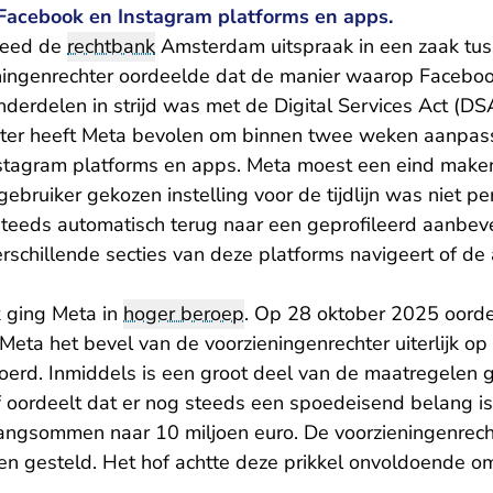
Facebook en Instagram platforms en apps.
deed de
rechtbank
Amsterdam uitspraak in een zaak tus
ningenrechter oordeelde dat de manier waarop Facebo
nderdelen in strijd was met de Digital Services Act (DS
hter heeft Meta bevolen om binnen twee weken aanpass
nstagram platforms en apps. Meta moest een eind make
 gebruiker gekozen instelling voor de tijdlijn was niet 
 steeds automatisch terug naar een geprofileerd aanbev
rschillende secties van deze platforms navigeert of de 
 ging Meta in
hoger beroep
. Op 28 oktober 2025 oorde
 Meta het bevel van de voorzieningenrechter uiterlijk 
erd. Inmiddels is een groot deel van de maatregelen g
of oordeelt dat er nog steeds een spoedeisend belang i
gsommen naar 10 miljoen euro. De voorzieningenrech
n gesteld. Het hof achtte deze prikkel onvoldoende om