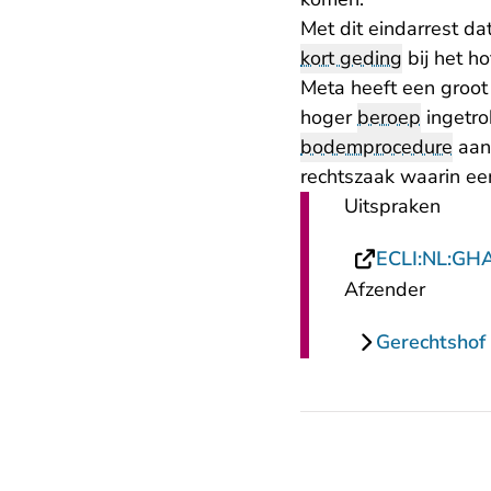
Met dit eindarrest d
kort geding
bij het h
Meta heeft een groot
hoger
beroep
ingetro
bodemprocedure
aan
rechtszaak waarin ee
Uitspraken
ECLI:NL:GH
Afzender
Gerechtsho