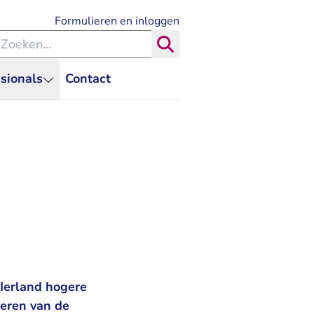
- U verlaat Rechtspraak.nl
Formulieren en inloggen
eken binnen de Rechtspraak
Zoeken
sionals
Contact
Ierland hogere
eren van de