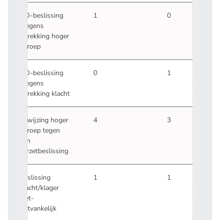
NO-beslissing
1
0
wegens
intrekking hoger
beroep
NO-beslissing
0
1
wegens
intrekking klacht
Afwijzing hoger
4
3
beroep tegen
een
verzetbeslissing
Beslissing
1
1
klacht/klager
niet-
ontvankelijk