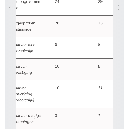
Binnengekomen
24
29
zaken
Uitgesproken
26
23
beslissingen
waarvan
niet-
6
6
ontvankelijk
waarvan
10
5
bevestiging
waarvan
10
11
vernietiging
(gedeeltelijk)
waarvan
overige
0
1
1
afdoeningen