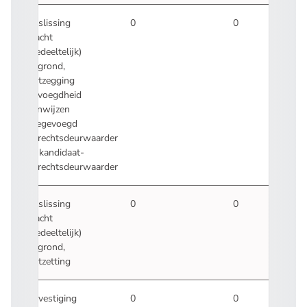
Beslissing
0
0
klacht
(gedeeltelijk)
gegrond,
ontzegging
bevoegdheid
aanwijzen
toegevoegd
gerechtsdeurwaarder
of kandidaat-
gerechtsdeurwaarder
Beslissing
0
0
klacht
(gedeeltelijk)
gegrond,
ontzetting
Bevestiging
0
0