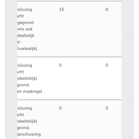
Beslissing
15
8
klacht
ongegrond
(soms ook
gedeeltelijk
niet-
ontvankelijk)
Beslissing
0
0
klacht
(gedeeltelijk)
gegrond,
geen maatregel
Beslissing
0
5
klacht
(gedeeltelijk)
gegrond,
waarschuwing