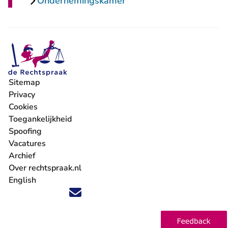
Ondernemingskamer
Sitemap
Privacy
Cookies
Toegankelijkheid
Spoofing
Vacatures
- U verlaat Rechtspraak.nl
Archief
Over rechtspraak.nl
English
Volg ons op X (Twitter) - U verlaat Rechtspraak.nl
Volg ons op Facebook - U verlaat Rechtspraak.nl
Volg ons op Instagram - U verlaat Rechtspraak.nl
Volg ons op Youtube - U verlaat Rechtspraak.nl
Volg ons op LinkedIn - U verlaat Rechtspraak.n
'Blijf op de hoogte' nieuwsbrief - U verlaat