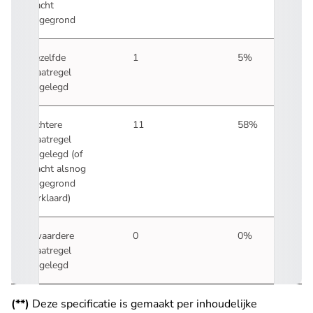
klacht
ongegrond
Dezelfde
1
5%
maatregel
opgelegd
Lichtere
11
58%
maatregel
opgelegd (of
klacht alsnog
ongegrond
verklaard)
Zwaardere
0
0%
maatregel
opgelegd
(**)
Deze specificatie is gemaakt per inhoudelijke