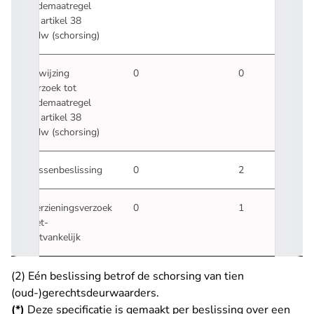
ordemaatregel
ex artikel 38
Gdw (schorsing)
Afwijzing
0
0
verzoek tot
ordemaatregel
ex artikel 38
Gdw (schorsing)
Tussenbeslissing
0
2
Herzieningsverzoek
0
1
niet-
ontvankelijk
(2) Eén beslissing betrof de schorsing van tien
(oud-)gerechtsdeurwaarders.
(*)
Deze specificatie is gemaakt per beslissing over een