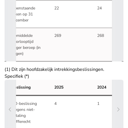
Openstaande
22
24
zaken op 31
december
Gemiddelde
269
268
doorlooptijd
hoger beroep (in
dagen)
(1) Dit zijn hoofdzakelijk intrekkingsbeslissingen.
Specifiek (*)
Beslissing
2025
2024
NO-beslissing
4
1
wegens niet-
betaling
griffierecht