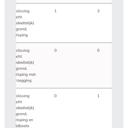
Beslissing
1
3
klacht
(gedeeltelijk)
gegrond,
berisping
Beslissing
0
0
klacht
(gedeeltelijk)
gegrond,
berisping met
aanzegging
Beslissing
0
1
klacht
(gedeeltelijk)
gegrond,
berisping en
geldboete