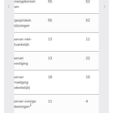
Binnengekomen
55
52
zaken
Uitgesproken
55
52
beslissingen
waarvan
niet-
13
11
ontvankelijk
waarvan
13
22
bevestiging
waarvan
18
15
vernietiging
(gedeeltelijk)
waarvan
overige
11
4
1
afdoeningen