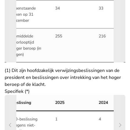
Openstaande
34
33
zaken op 31
december
Gemiddelde
255
216
doorlooptijd
hoger beroep (in
dagen)
(1) Dit zijn hoofdzakelijk verwijzingsbeslissingen van de
president en beslissingen over intrekking van het hoger
beroep of de klacht.
Specifiek (*)
Beslissing
2025
2024
NO-beslissing
1
4
wegens niet-