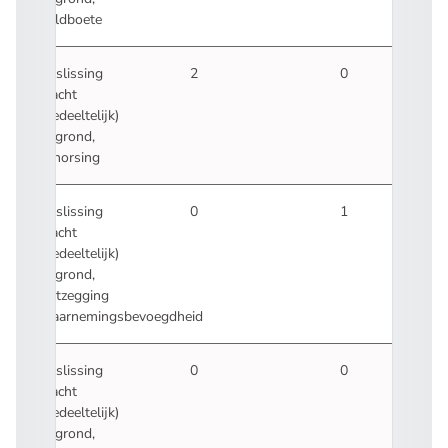
geldboete
Beslissing
2
0
klacht
(gedeeltelijk)
gegrond,
schorsing
Beslissing
0
1
klacht
(gedeeltelijk)
gegrond,
ontzegging
waarnemingsbevoegdheid
Beslissing
0
0
klacht
(gedeeltelijk)
gegrond,