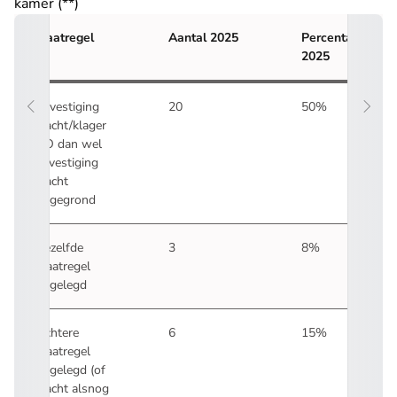
kamer (**)
Maatregel
Aantal 2025
Percentage
2025
Bevestiging
20
50%
klacht/klager
NO dan wel
bevestiging
klacht
ongegrond
Dezelfde
3
8%
maatregel
opgelegd
Lichtere
6
15%
maatregel
opgelegd (of
klacht alsnog