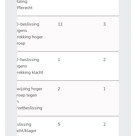
betaling
griffierecht
NO-beslissing
11
3
wegens
intrekking hoger
beroep
NO-beslissing
1
2
wegens
intrekking klacht
Afwijzing hoger
2
1
beroep tegen
een
verzetbeslissing
Beslissing
5
2
klacht/klager