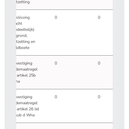
ontzetting
Beslissing
0
0
klacht
(gedeeltelijk)
gegrond,
ontzetting en
geldboete
Bevestiging
0
0
ordemaatregel
ex artikel 25b
Wna
Bevestiging
0
0
ordemaatregel
ex artikel 26 lid
1 sub d Wna