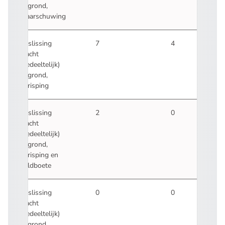
gegrond,
waarschuwing
Beslissing
7
4
klacht
(gedeeltelijk)
gegrond,
berisping
Beslissing
2
0
klacht
(gedeeltelijk)
gegrond,
berisping en
geldboete
Beslissing
0
0
klacht
(gedeeltelijk)
gegrond,