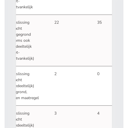
niet-
ontvankelijk
Beslissing
22
35
klacht
ongegrond
(soms ook
gedeeltelijk
niet-
ontvankelijk)
Beslissing
2
0
klacht
(gedeeltelijk)
gegrond,
geen maatregel
Beslissing
3
4
klacht
(gedeeltelijk)