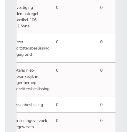
Bevestiging
0
0
ordemaatregel
ex artikel 106
lid 1 Wna
Verzet
0
0
voorzittersbeslissing
ongegrond
Notaris niet-
0
0
ontvankelijk in
hoger beroep
voorzittersbeslissing
Tussenbeslissing
0
0
Herzieningsverzoek
0
0
toegewezen