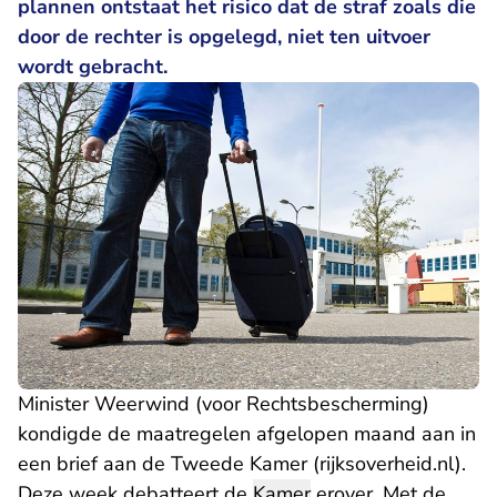
plannen ontstaat het risico dat de straf zoals die
door de rechter is opgelegd, niet ten uitvoer
wordt gebracht.
Minister Weerwind (voor Rechtsbescherming)
kondigde de maatregelen afgelopen maand aan in
- U verlaat Rechtspra
een brief aan de Tweede Kamer
(rijksoverheid.nl).
Deze week debatteert de
Kamer
erover. Met de