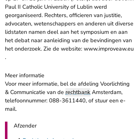
Paul II Catholic University of Lublin werd
georganiseerd. Rechters, officieren van justitie,
advocaten, wetenschappers en anderen uit diverse
lidstaten namen deel aan het symposium en aan
het debat naar aanleiding van de bevindingen van
het onderzoek. Zie de website:
www.improveaw.eu
- U verlaat Rechtspraak.nl
.
Meer informatie
Voor meer informatie, bel de afdeling Voorlichting
& Communicatie van de
rechtbank
Amsterdam,
telefoonnummer: 088-3611440, of stuur een
e-
- U verlaat Rechtspraak.nl
mail
.
Afzender