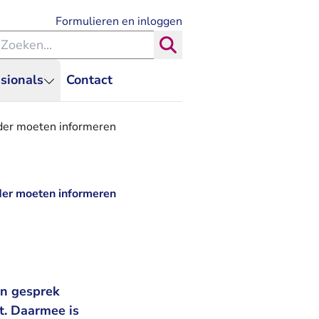
- U verlaat Rechtspraak.nl
Formulieren en inloggen
eken binnen de Rechtspraak
Zoeken
sionals
Contact
rder moeten informeren
der moeten informeren
en gesprek
t. Daarmee is