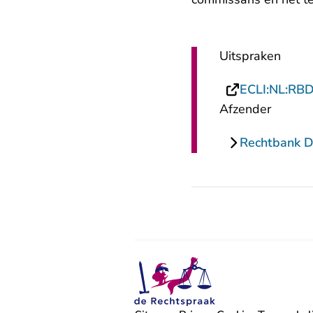
Uitspraken
ECLI:NL:RB
Afzender
Rechtbank 