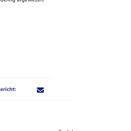
ericht:
Deel dit nieuwsbericht via X - U verlaat Rechtspraa
Deel dit nieuwsbericht via Facebook - U verlaat
Deel dit nieuwsbericht via e-mail
Deel dit nieuwsbericht via LinkedIn - U v