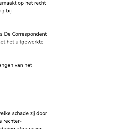
emaakt op het recht
g bij
ns De Correspondent
et het uitgewerkte
engen van het
elke schade zij door
e rechter-
rdering afgewezen.