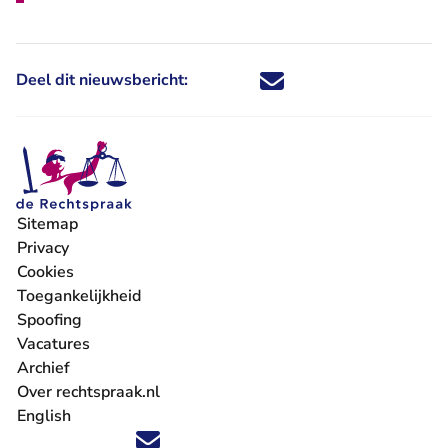
Deel dit nieuwsbericht:
Deel dit nieuwsbericht via X - U 
Deel dit nieuwsbericht via Fa
Deel dit nieuwsbericht via
Deel dit nieuwsbericht
Sitemap
Privacy
Cookies
Toegankelijkheid
Spoofing
Vacatures
- U verlaat Rechtspraak.nl
Archief
Over rechtspraak.nl
English
Volg ons op X (Twitter) - U verlaat Rechtspraak.nl
Volg ons op Facebook - U verlaat Rechtspraak.nl
Volg ons op Instagram - U verlaat Rechtspraak.nl
Volg ons op Youtube - U verlaat Rechtspraak.nl
Volg ons op LinkedIn - U verlaat Rechtspraak.n
'Blijf op de hoogte' nieuwsbrief - U verlaat