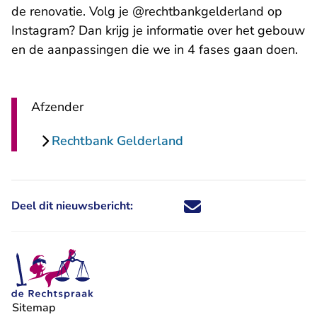
de renovatie. V
olg je @rechtbankgelderland op
- U verlaat Rechtspraak.nl
Instagram
? Dan krijg je informatie over het gebouw
en de aanpassingen die we in 4 fases gaan doen.
Afzender
Rechtbank Gelderland
Deel dit nieuwsbericht:
Deel dit nieuwsbericht via X - U 
Deel dit nieuwsbericht via Fa
Deel dit nieuwsbericht via
Deel dit nieuwsbericht
Sitemap