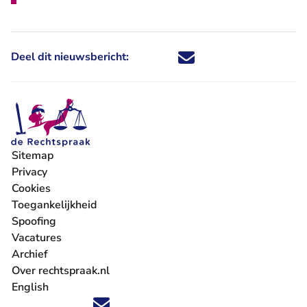
Deel dit nieuwsbericht:
Deel dit nieuwsbericht via X - U 
Deel dit nieuwsbericht via Fa
Deel dit nieuwsbericht via
Deel dit nieuwsbericht
Sitemap
Privacy
Cookies
Toegankelijkheid
Spoofing
Vacatures
- U verlaat Rechtspraak.nl
Archief
Over rechtspraak.nl
English
Volg ons op X (Twitter) - U verlaat Rechtspraak.nl
Volg ons op Facebook - U verlaat Rechtspraak.nl
Volg ons op Instagram - U verlaat Rechtspraak.nl
Volg ons op Youtube - U verlaat Rechtspraak.nl
Volg ons op LinkedIn - U verlaat Rechtspraak.n
'Blijf op de hoogte' nieuwsbrief - U verlaat