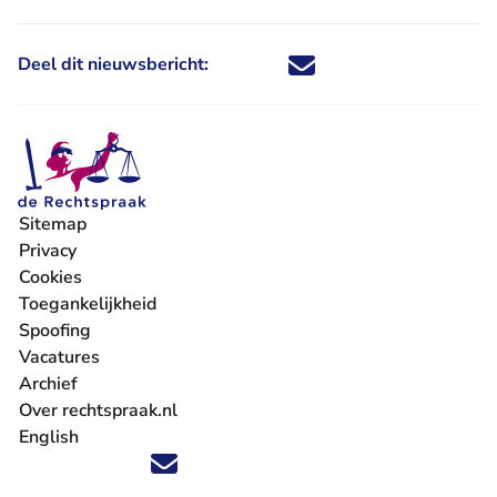
Deel dit nieuwsbericht:
Deel dit nieuwsbericht via X - U 
Deel dit nieuwsbericht via Fa
Deel dit nieuwsbericht via
Deel dit nieuwsbericht
Sitemap
Privacy
Cookies
Toegankelijkheid
Spoofing
Vacatures
- U verlaat Rechtspraak.nl
Archief
Over rechtspraak.nl
English
Volg ons op X (Twitter) - U verlaat Rechtspraak.nl
Volg ons op Facebook - U verlaat Rechtspraak.nl
Volg ons op Instagram - U verlaat Rechtspraak.nl
Volg ons op Youtube - U verlaat Rechtspraak.nl
Volg ons op LinkedIn - U verlaat Rechtspraak.n
'Blijf op de hoogte' nieuwsbrief - U verlaat