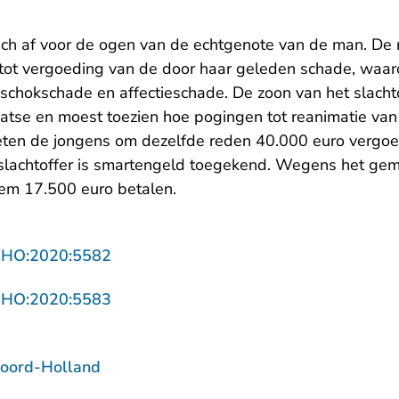
ch af voor de ogen van de echtgenote van de man. De 
tot vergoeding van de door haar geleden schade, waa
schokschade en affectieschade. De zoon van het slacht
aatse en moest toezien hoe pogingen tot reanimatie van
ten de jongens om dezelfde reden 40.000 euro vergo
slachtoffer is smartengeld toegekend. Wegens het gemi
em 17.500 euro betalen.
- U verlaat Rechtspraak.nl
NHO:2020:5582
- U verlaat Rechtspraak.nl
NHO:2020:5583
oord-Holland