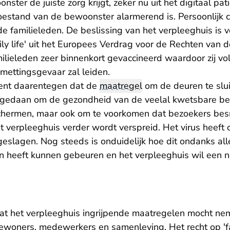
ster de juiste zorg krijgt, zeker nu uit het digitaal pat
estand van de bewoonster alarmerend is. Persoonlijk c
de familieleden. De beslissing van het verpleeghuis is v
ily life' uit het Europees Verdrag voor de Rechten van
ilieleden zeer binnenkort gevaccineerd waardoor zij vo
mettingsgevaar zal leiden.
ent daarentegen dat de
maatregel
om de deuren te slu
 is gedaan om de gezondheid van de veelal kwetsbare 
hermen, maar ook om te voorkomen dat bezoekers be
et verpleeghuis verder wordt verspreid. Het virus heef
geslagen. Nog steeds is onduidelijk hoe dit ondanks all
 heeft kunnen gebeuren en het verpleeghuis wil een n
dat het verpleeghuis ingrijpende maatregelen mocht ne
woners, medewerkers en samenleving. Het recht op 'fa