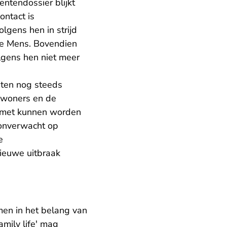
iëntendossier blijkt
ontact is
olgens hen in strijd
 de Mens. Bovendien
lgens hen niet meer
iten nog steeds
bewoners en de
smet kunnen worden
t onverwacht op
e
ieuwe uitbraak
men in het belang van
mily life' mag