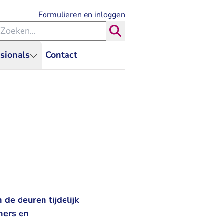
- U verlaat Rechtspraak.nl
Formulieren en inloggen
eken binnen de Rechtspraak
Zoeken
sionals
Contact
de deuren tijdelijk
ners en