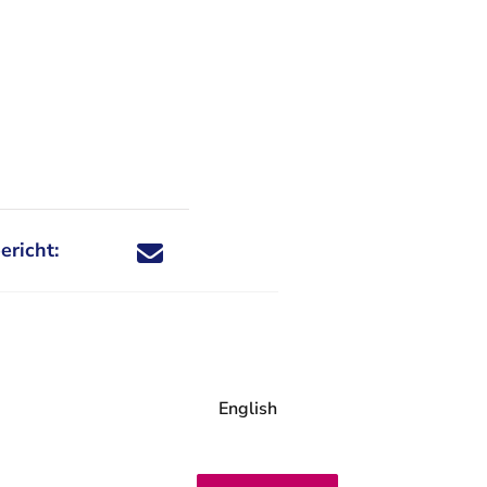
ericht:
Deel dit nieuwsbericht via X - U verlaat Rechtspraa
Deel dit nieuwsbericht via Facebook - U verlaat
Deel dit nieuwsbericht via e-mail
Deel dit nieuwsbericht via LinkedIn - U v
English