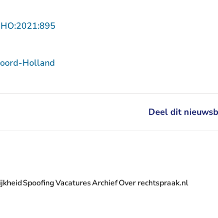
- U verlaat Rechtspraak.nl
NHO:2021:895
oord-Holland
Deel dit nieuwsb
jkheid
Spoofing
Vacatures
Archief
Over rechtspraak.nl
- U verlaat Rechtspraak.nl
 Rechtspraak.nl
t Rechtspraak.nl
rlaat Rechtspraak.nl
verlaat Rechtspraak.nl
 U verlaat Rechtspraak.nl
' nieuwsbrief - U verlaat Rechtspraak.nl