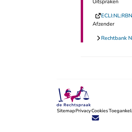
Uitspraken
ECLI:NL:RB
Afzender
Rechtbank N
Sitemap
Privacy
Cookies
Toegankeli
Volg ons op X (Twitter) - U verlaat
Volg ons op Facebook - U verlaa
Volg ons op Instagram - U ve
Volg ons op Youtube - U 
Volg ons op LinkedIn -
'Blijf op de hoogte