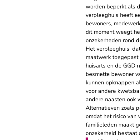
worden beperkt als de
verpleeghuis heeft e
bewoners, medewerke
dit moment weegt het
onzekerheden rond de
Het verpleeghuis, dat
maatwerk toegepast b
huisarts en de GGD n
besmette bewoner van
kunnen opknappen als
voor andere kwetsbar
andere naasten ook w
Alternatieven zoals p
omdat het risico van
familieleden maakt ge
onzekerheid bestaat o