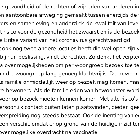
 gezondheid of de rechten of vrijheden van anderen in 
en aantoonbare afweging gemaakt tussen enerzijds de v
rs en samenleving en anderzijds de kwaliteit van lev
 risico voor de gezondheid het zwaarst en is de bezo
 Britse variant van het coronavirus gerechtvaardigd.
 ook nog twee andere locaties heeft die wel open zijn 
ij hun beslissing, vindt de rechter. Zo denkt het verp
a over mogelijkheden om per woongroep bezoek toe te 
 die woongroep lang genoeg klachtvrij is. De bewoon
 familie onmiddellijk weer op bezoek mag komen, maar
e bewoners. Als de familieleden van bewoonster worde
eer op bezoek moeten kunnen komen. Met alle risico's 
ersoonlijk contact buiten laten plaatsvinden, bieden g
 verspreiding nog steeds bestaat. Ook de inenting van 
en verschil, omdat er op grond van de huidige inzichte
ver mogelijke overdracht na vaccinatie.