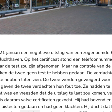
21 januari een negatieve uitslag van een zogenoemde 
uchthaven. Op het certificaat stond een telefoonnumm
aar de test zou zijn afgenomen. Maar na controle van d
leken de twee geen test te hebben gedaan. De verdach
g te hebben laten zien. De twee werden geweigerd voor 
g gaven de twee verdachten hun fout toe. Ze hadden te 
ht was en vreesden dat de uitslag te laat zou komen, ve
s daarom valse certificaten gekocht. Hij had bovendien
istesten gedaan en had geen klachten. Hij dacht dat 