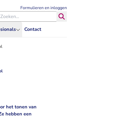
- U verlaat Rechtspraak.nl
Formulieren en inloggen
eken binnen de Rechtspraak
Zoeken
sionals
Contact
ol
ol
or het tonen van
 Ze hebben een