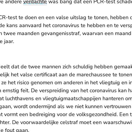
De andere
verdachte
was bang dat een PCR-test schadeli
PCR-test te doen en een valse uitslag te tonen, hebben
e kans aanvaard het coronavirus te hebben en te vers
en twee maanden gevangenisstraf, waarvan een maand 
e jaar.
eelt dat de twee mannen zich schuldig hebben gemaakt
telijk het valse certificaat aan de marechaussee te ton
 ze het risico genomen om anderen in het vliegtuig en i
 ernstig feit. De verspreiding van het coronavirus kan 
at luchthavens en vliegtuigmaatschappijen hanteren om
 gaan, wordt ondermijnd als we niet kunnen vertrouwen
Dat vormt een bedreiging voor de volksgezondheid. Een 
chter. De voorwaardelijke celstraf moet een waarschuwi
de fout gaan.