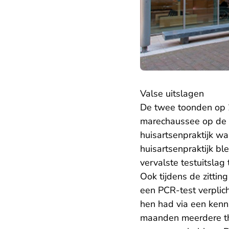
Valse uitslagen
De twee toonden op 
marechaussee op de l
huisartsenpraktijk w
huisartsenpraktijk b
vervalste testuitsla
Ook tijdens de zittin
een PCR-test verplic
hen had via een kenni
maanden meerdere thu