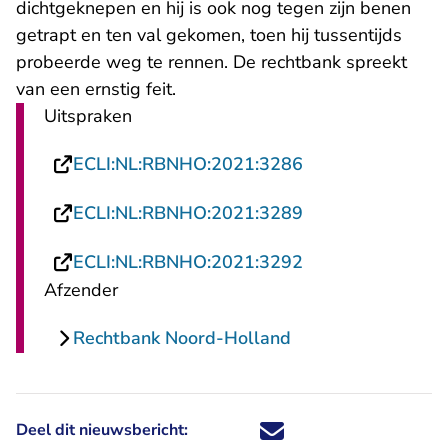
dichtgeknepen en hij is ook nog tegen zijn benen
getrapt en ten val gekomen, toen hij tussentijds
probeerde weg te rennen. De rechtbank spreekt
van een ernstig feit.
Uitspraken
- U verlaat Recht
ECLI:NL:RBNHO:2021:3286
- U verlaat Recht
ECLI:NL:RBNHO:2021:3289
- U verlaat Recht
ECLI:NL:RBNHO:2021:3292
Afzender
Rechtbank Noord-Holland
Deel dit nieuwsbericht:
Deel dit nieuwsbericht via X - U 
Deel dit nieuwsbericht via Fa
Deel dit nieuwsbericht via
Deel dit nieuwsbericht