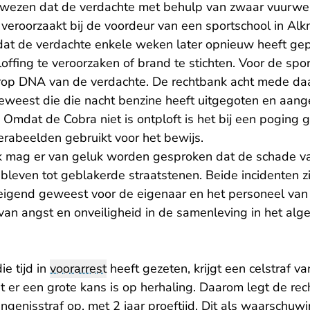
wezen dat de verdachte met behulp van zwaar vuurwer
 veroorzaakt bij de voordeur van een sportschool in Al
at de verdachte enkele weken later opnieuw heeft gep
offing te veroorzaken of brand te stichten. Voor de spo
op DNA van de verdachte. De rechtbank acht mede d
geweest die die nacht benzine heeft uitgegoten en aang
 Omdat de Cobra niet is ontploft is het bij een poging 
rabeelden gebruikt voor het bewijs.
k mag er van geluk worden gesproken dat de schade v
ebleven tot geblakerde straatstenen. Beide incidenten zi
eigend geweest voor de eigenaar en het personeel van
 van angst en onveiligheid in de samenleving in het al
ie tijd in
voorarrest
heeft gezeten, krijgt een celstraf 
 er een grote kans is op herhaling. Daarom legt de re
genisstraf op, met 2 jaar proeftijd. Dit als waarschuw