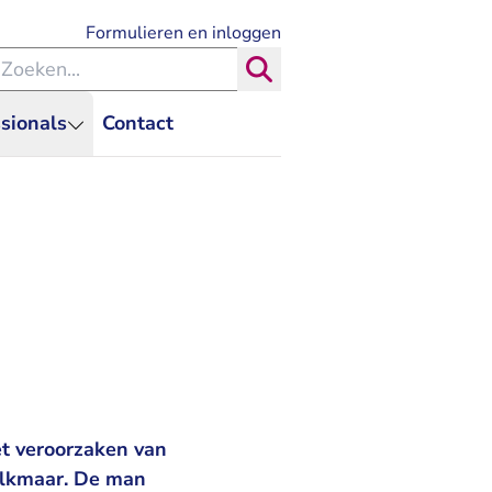
- U verlaat Rechtspraak.nl
Formulieren en inloggen
eken binnen de Rechtspraak
Zoeken
sionals
Contact
et veroorzaken van
 Alkmaar. De man