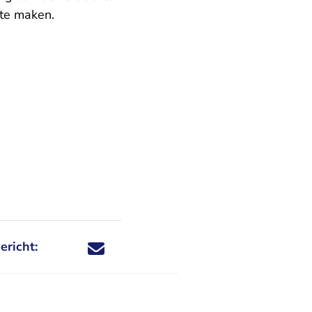
 te maken.
ericht:
Deel dit nieuwsbericht via X - U verlaat Rechtspraa
Deel dit nieuwsbericht via Facebook - U verlaat
Deel dit nieuwsbericht via e-mail
Deel dit nieuwsbericht via LinkedIn - U v