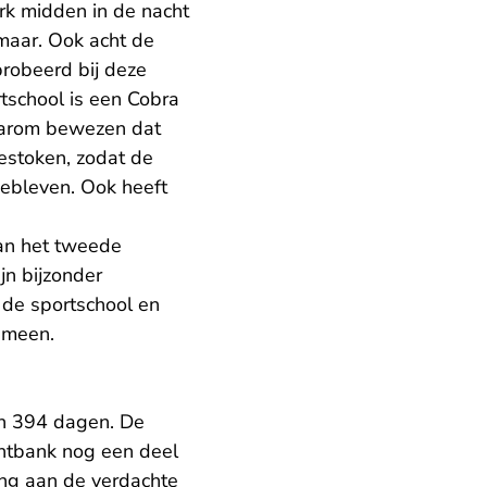
k midden in de nacht
kmaar. Ook acht de
robeerd bij deze
rtschool is een Cobra
aarom bewezen dat
estoken, zodat de
gebleven. Ook heeft
an het tweede
jn bijzonder
 de sportschool en
gemeen.
van 394 dagen. De
chtbank nog een deel
ing aan de verdachte