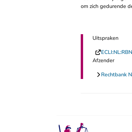
om zich gedurende de 
Uitspraken
ECLI:NL:RB
Afzender
Rechtbank N