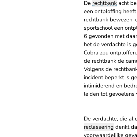
De
rechtbank
acht be
een ontploffing heeft
rechtbank bewezen, d
sportschool een ontpl
6 gevonden met daar
het de verdachte is 
Cobra zou ontploffen.
de rechtbank de came
Volgens de rechtban
incident beperkt is g
intimiderend en bedr
leiden tot gevoelens
De verdachte, die al d
reclassering
denkt dat
voorwaardelijke gevan