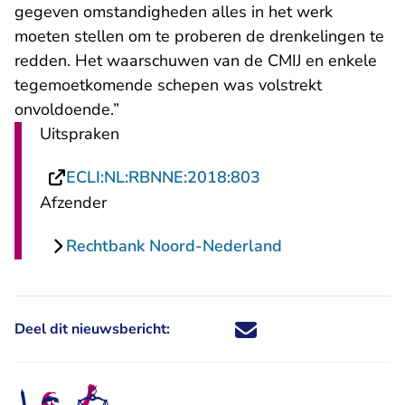
gegeven omstandigheden alles in het werk
moeten stellen om te proberen de drenkelingen te
redden. Het waarschuwen van de CMIJ en enkele
tegemoetkomende schepen was volstrekt
onvoldoende.”
Uitspraken
- U verlaat Rechtsp
ECLI:NL:RBNNE:2018:803
Afzender
Rechtbank Noord-Nederland
Deel dit nieuwsbericht:
Deel dit nieuwsbericht via X - U 
Deel dit nieuwsbericht via Fa
Deel dit nieuwsbericht via
Deel dit nieuwsbericht