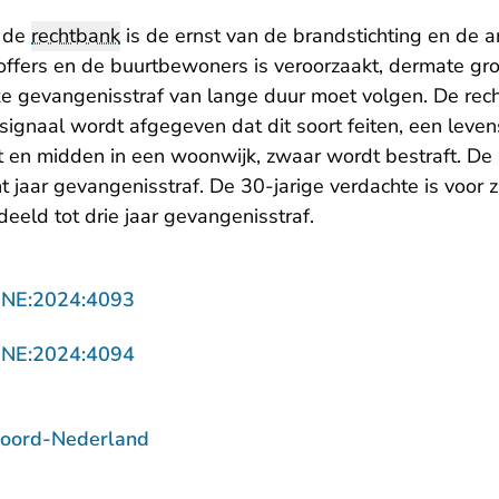
n de
rechtbank
is de ernst van de brandstichting en de a
toffers en de buurtbewoners is veroorzaakt, dermate gr
e gevangenisstraf van lange duur moet volgen. De rech
 signaal wordt afgegeven dat dit soort feiten, een leven
t en midden in een woonwijk, zwaar wordt bestraft. De 
t jaar gevangenisstraf. De 30-jarige verdachte is voor zi
eeld tot drie jaar gevangenisstraf.
- U verlaat Rechtspraak.nl
NNE:2024:4093
- U verlaat Rechtspraak.nl
NNE:2024:4094
Noord-Nederland