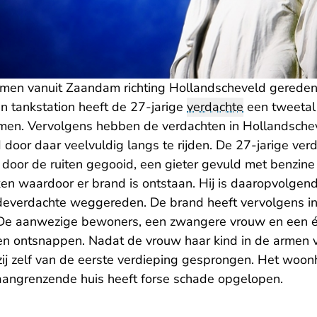
amen vanuit Zaandam richting Hollandscheveld gereden
 een tankstation heeft de 27-jarige
verdachte
een tweetal 
en. Vervolgens hebben de verdachten in Hollandsche
door daar veelvuldig langs te rijden. De 27-jarige ver
n door de ruiten gegooid, een gieter gevuld met benzine
n waardoor er brand is ontstaan. Hij is daaropvolgen
deverdachte weggereden. De brand heeft vervolgens i
 De aanwezige bewoners, een zwangere vrouw en een é
n ontsnappen. Nadat de vrouw haar kind in de armen 
s zij zelf van de eerste verdieping gesprongen. Het woonh
aangrenzende huis heeft forse schade opgelopen.