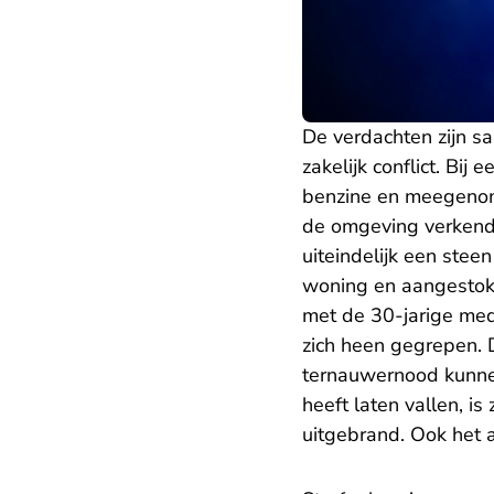
De verdachten zijn s
zakelijk conflict. Bij
benzine en meegenom
de omgeving verkend 
uiteindelijk een stee
woning en aangestoke
met de 30-jarige me
zich heen gegrepen.
ternauwernood kunne
heeft laten vallen, i
uitgebrand. Ook het 