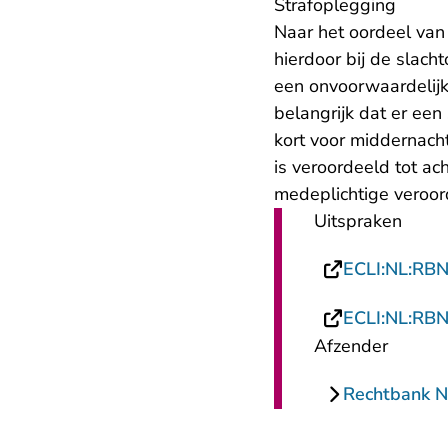
Strafoplegging
Naar het oordeel va
hierdoor bij de slach
een onvoorwaardelijk
belangrijk dat er een
kort voor middernach
is veroordeeld tot ach
medeplichtige veroord
Uitspraken
ECLI:NL:RB
ECLI:NL:RB
Afzender
Rechtbank 