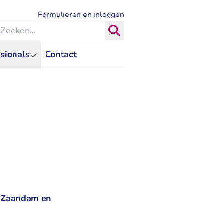
- U verlaat Rechtspraak.nl
Formulieren en inloggen
eken binnen de Rechtspraak
Zoeken
sionals
Contact
t Zaandam en