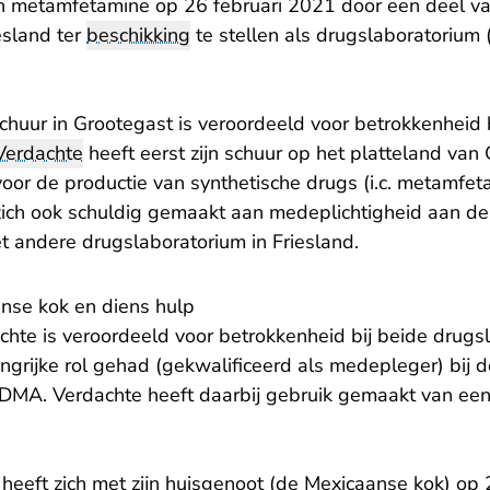
 metamfetamine op 26 februari 2021 door een deel van
iesland ter
beschikking
te stellen als drugslaboratorium 
chuur in Grootegast is veroordeeld voor betrokkenheid 
Verdachte
heeft eerst zijn schuur op het platteland van
voor de productie van synthetische drugs (i.c. metamf
 zich ook schuldig gemaakt aan medeplichtigheid aan de
t andere drugslaboratorium in Friesland.
nse kok en diens hulp
hte is veroordeeld voor betrokkenheid bij beide drugs
angrijke rol gehad (gekwalificeerd als medepleger) bij 
MA. Verdachte heeft daarbij gebruik gemaakt van een 
 heeft zich met zijn huisgenoot (de Mexicaanse kok) op