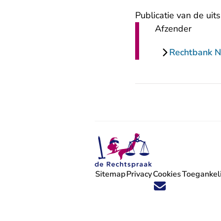
Publicatie van de uit
Afzender
Rechtbank 
Sitemap
Privacy
Cookies
Toegankeli
Volg ons op X (Twitter) - U verlaat
Volg ons op Facebook - U verlaa
Volg ons op Instagram - U ve
Volg ons op Youtube - U 
Volg ons op LinkedIn -
'Blijf op de hoogte