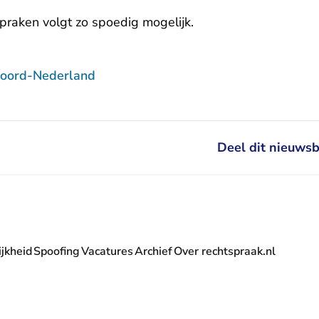
spraken volgt zo spoedig mogelijk.
Noord-Nederland
Deel dit nieuwsb
jkheid
Spoofing
Vacatures
Archief
Over rechtspraak.nl
- U verlaat Rechtspraak.nl
 Rechtspraak.nl
t Rechtspraak.nl
rlaat Rechtspraak.nl
verlaat Rechtspraak.nl
 U verlaat Rechtspraak.nl
' nieuwsbrief - U verlaat Rechtspraak.nl