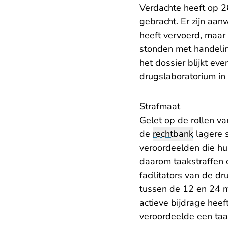
Verdachte heeft op 
gebracht. Er zijn aan
heeft vervoerd, maar u
stonden met handelin
het dossier blijkt ev
drugslaboratorium in
Strafmaat
Gelet op de rollen v
de
rechtbank
lagere 
veroordeelden die hu
daarom taakstraffen 
facilitators van de d
tussen de 12 en 24 m
actieve bijdrage hee
veroordeelde een taa