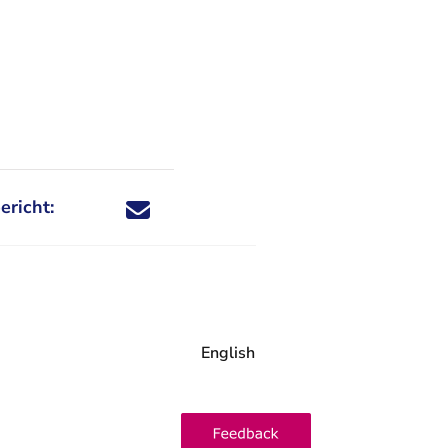
ericht:
Deel dit nieuwsbericht via X - U verlaat Rechtspraa
Deel dit nieuwsbericht via Facebook - U verlaat
Deel dit nieuwsbericht via e-mail
Deel dit nieuwsbericht via LinkedIn - U v
English