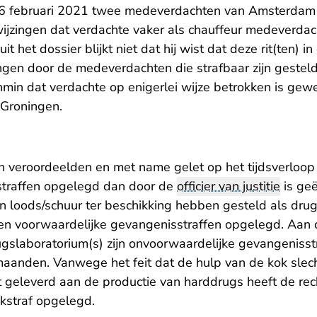
26 februari 2021 twee medeverdachten van Amsterdam
wijzingen dat verdachte vaker als chauffeur medeverdac
it het dossier blijkt niet dat hij wist dat deze rit(ten) i
gen door de medeverdachten die strafbaar zijn gesteld
enmin dat verdachte op enigerlei wijze betrokken is gewe
 Groningen.
an veroordeelden en met name gelet op het tijdsverloop 
straffen opgelegd dan door de
officier van justitie
is geë
n loods/schuur ter beschikking hebben gesteld als drug
en voorwaardelijke gevangenisstraffen opgelegd. Aan 
rugslaboratorium(s) zijn onvoorwaardelijke gevangeniss
aanden. Vanwege het feit dat de hulp van de kok slec
ft geleverd aan de productie van harddrugs heeft de re
kstraf opgelegd.