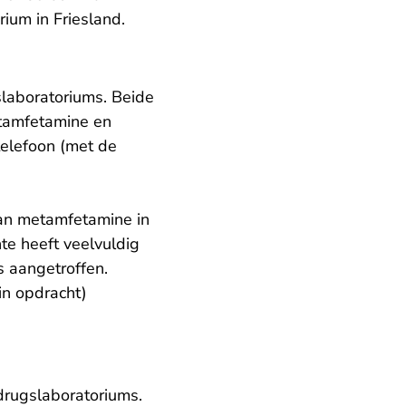
ium in Friesland.
slaboratoriums. Beide
etamfetamine en
elefoon (met de
van metamfetamine in
te heeft veelvuldig
s aangetroffen.
in opdracht)
 drugslaboratoriums.