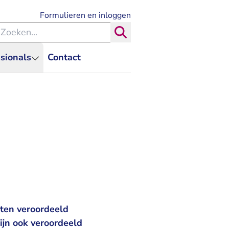
- U verlaat Rechtspraak.nl
Formulieren en inloggen
eken binnen de Rechtspraak
Zoeken
sionals
Contact
ten veroordeeld
ijn ook veroordeeld