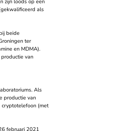
 zijn loods op een
(gekwalificeerd als
bij beide
 Groningen ter
etamine en MDMA).
 productie van
laboratoriums. Als
de productie van
cryptotelefoon (met
 26 februari 2021