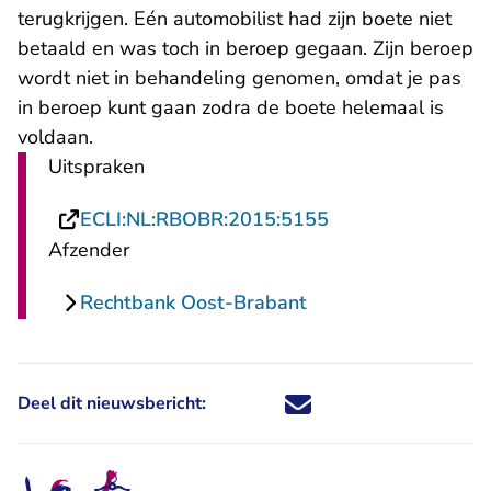
terugkrijgen. Eén automobilist had zijn boete niet
betaald en was toch in beroep gegaan. Zijn beroep
wordt niet in behandeling genomen, omdat je pas
in beroep kunt gaan zodra de boete helemaal is
voldaan.
Uitspraken
- U verlaat Recht
ECLI:NL:RBOBR:2015:5155
Afzender
Rechtbank Oost-Brabant
Deel dit nieuwsbericht:
Deel dit nieuwsbericht via X - U 
Deel dit nieuwsbericht via Fa
Deel dit nieuwsbericht via
Deel dit nieuwsbericht