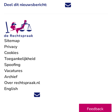
Deel dit nieuwsbericht:
Deel dit nieuwsbericht via X - U 
Deel dit nieuwsbericht via Fa
Deel dit nieuwsbericht via
Deel dit nieuwsbericht
Sitemap
Privacy
Cookies
Toegankelijkheid
Spoofing
Vacatures
- U verlaat Rechtspraak.nl
Archief
Over rechtspraak.nl
English
Volg ons op X (Twitter) - U verlaat Rechtspraak.nl
Volg ons op Facebook - U verlaat Rechtspraak.nl
Volg ons op Instagram - U verlaat Rechtspraak.nl
Volg ons op Youtube - U verlaat Rechtspraak.nl
Volg ons op LinkedIn - U verlaat Rechtspraak.n
'Blijf op de hoogte' nieuwsbrief - U verlaat