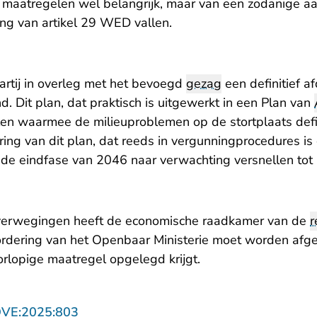
 maatregelen wel belangrijk, maar van een zodanige aar
ng van artikel 29 WED vallen.
artij in overleg met het bevoegd
gezag
een definitief a
d. Dit plan, dat praktisch is uitgewerkt in een Plan van
len waarmee de milieuproblemen op de stortplaats defi
ring van dit plan, dat reeds in vergunningprocedures i
nde eindfase van 2046 naar verwachting versnellen tot
verwegingen heeft de economische raadkamer van de
r
rdering van het Openbaar Ministerie moet worden afge
orlopige maatregel opgelegd krijgt.
- U verlaat Rechtspraak.nl
OVE:2025:803