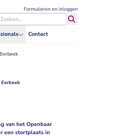
- U verlaat Rechtspraak.nl
Formulieren en inloggen
eken binnen de Rechtspraak
Zoeken
sionals
Contact
 Eerbeek
s Eerbeek
ng van het Openbaar
r een stortplaats in