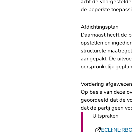
acht de voorgestelde
de beperkte toepassi
Afdichtingsplan
Daarnaast heeft de p
opstellen en ingedien
structurele maatrege
aangepakt. De uitvoe
oorspronkelijk gepla
Vordering afgewezen
Op basis van deze o
geoordeeld dat de vo
dat de partij geen vo
Uitspraken
ECLI:NL:RB