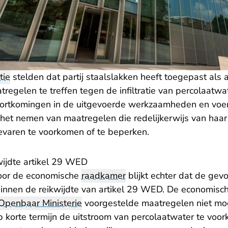
itie
stelden dat partij staalslakken heeft toegepast als 
egelen te treffen tegen de infiltratie van percolaatwat
ortkomingen in de uitgevoerde werkzaamheden en voer
n het nemen van maatregelen die redelijkerwijs van ha
varen te voorkomen of te beperken.
wijdte artikel 29 WED
door de economische
raadkamer
blijkt echter dat de gev
binnen de reikwijdte van artikel 29 WED. De economisc
Openbaar Ministerie
voorgestelde maatregelen niet moge
korte termijn de uitstroom van percolaatwater te voo