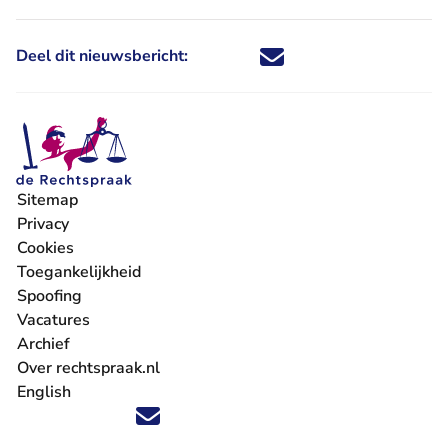
Deel dit nieuwsbericht:
Deel dit nieuwsbericht via X - U 
Deel dit nieuwsbericht via Fa
Deel dit nieuwsbericht via
Deel dit nieuwsbericht
Sitemap
Privacy
Cookies
Toegankelijkheid
Spoofing
Vacatures
- U verlaat Rechtspraak.nl
Archief
Over rechtspraak.nl
English
Volg ons op X (Twitter) - U verlaat Rechtspraak.nl
Volg ons op Facebook - U verlaat Rechtspraak.nl
Volg ons op Instagram - U verlaat Rechtspraak.nl
Volg ons op Youtube - U verlaat Rechtspraak.nl
Volg ons op LinkedIn - U verlaat Rechtspraak.n
'Blijf op de hoogte' nieuwsbrief - U verlaat