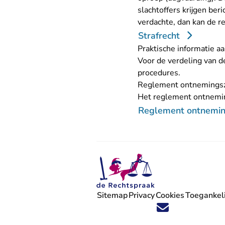
slachtoffers krijgen ber
verdachte, dan kan de r
Strafrecht
Praktische informatie a
Voor de verdeling van d
procedures
.
Reglement ontnemings
Het reglement ontnemi
Reglement ontnemi
Sitemap
Privacy
Cookies
Toegankeli
Volg ons op X (Twitter) - U verlaat
Volg ons op Facebook - U verlaa
Volg ons op Instagram - U ve
Volg ons op Youtube - U 
Volg ons op LinkedIn -
'Blijf op de hoogte