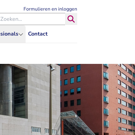
- U verlaat Rechtspraak.nl
Formulieren en inloggen
eken binnen de Rechtspraak
Zoeken
sionals
Contact