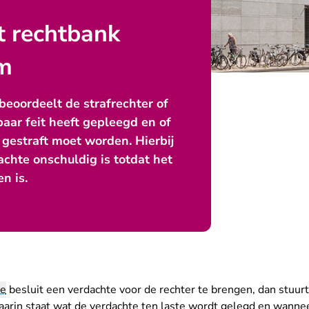
t rechtbank
m
 beoordeelt de strafrechter of
aar feit heeft gepleegd en of
gestraft moet worden. Hierbij
achte onschuldig is totdat het
n is.
ie
besluit een verdachte voor de rechter te brengen, dan stuurt 
aarin staat wat de verdachte ten laste wordt gelegd en wanneer