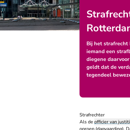
Strafrech
Rotterda
Bij het strafrecht
iemand een strafb
diegene daarvoor 
geldt dat de verd
tegendeel beweze
Strafrechter
Als de
officier van justit
oproep (dagvaarding). D