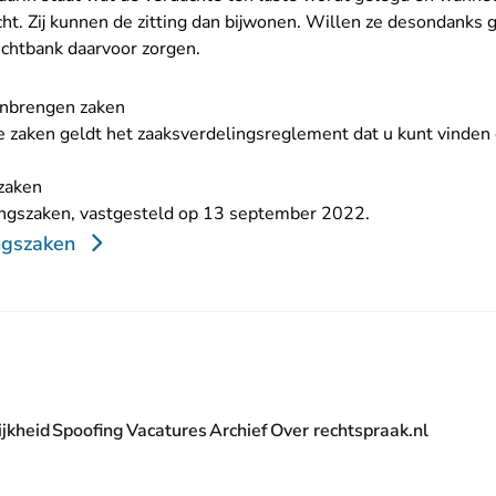
icht. Zij kunnen de zitting dan bijwonen. Willen ze desondanks
echtbank daarvoor zorgen.
anbrengen zaken
e zaken geldt het zaaksverdelingsreglement dat u kunt vinden
zaken
ngszaken, vastgesteld op 13 september 2022.
ngszaken
jkheid
Spoofing
Vacatures
Archief
Over rechtspraak.nl
- U verlaat Rechtspraak.nl
 Rechtspraak.nl
t Rechtspraak.nl
rlaat Rechtspraak.nl
verlaat Rechtspraak.nl
 U verlaat Rechtspraak.nl
' nieuwsbrief - U verlaat Rechtspraak.nl