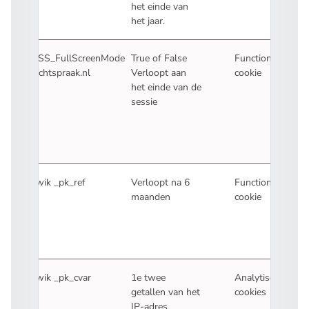
het einde van
het jaar.
WSS_FullScreenMode
True of False
Functionele
Rechtspraak.nl
Verloopt aan
cookie
het einde van de
sessie
Piwik _pk_ref
Verloopt na 6
Functionele
maanden
cookie
Piwik _pk_cvar
1e twee
Analytische
getallen van het
cookies
IP-adres