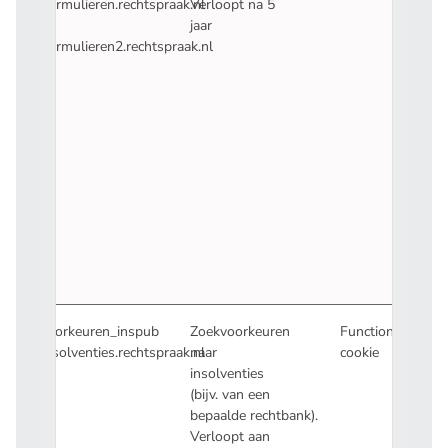
Formulieren.rechtspraak.nl
Verloopt na 5
en
jaar
Formulieren2.rechtspraak.nl
voorkeuren_inspub
Zoekvoorkeuren
Functionele
Insolventies.rechtspraak.nl
naar
cookie
insolventies
(bijv. van een
bepaalde rechtbank).
Verloopt aan