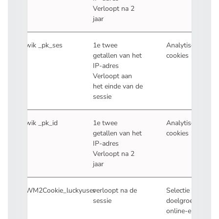
Verloopt na 2
jaar
Piwik _pk_ses
1e twee
Analytische
getallen van het
cookies
IP-adres
Verloopt aan
het einde van de
sessie
Piwik _pk_id
1e twee
Analytische
getallen van het
cookies
IP-adres
Verloopt na 2
jaar
MWM2Cookie_luckyuser
verloopt na de
Selectie
sessie
doelgroep voor
online-enquête