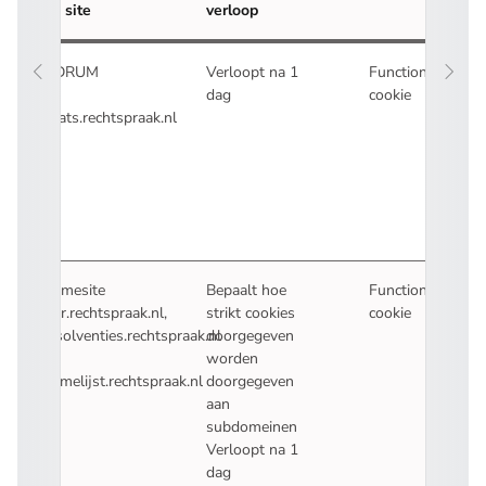
en site
verloop
ADRUM
Verloopt na 1
Functioneel
dag
cookie
Stats.rechtspraak.nl
Samesite
Bepaalt hoe
Functioneel
hgr.rechtspraak.nl,
strikt cookies
cookie
insolventies.rechtspraak.nl
doorgegeven
en
worden
namelijst.rechtspraak.nl
doorgegeven
aan
subdomeinen
Verloopt na 1
dag