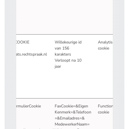
ACOOKIE
Willekeurige id
Analytische
van 156
cookie
Stats.rechtspraak.nl
karakters
Verloopt na 10
jaar
FormulierCookie
FaxCookie=&Eigen
Functionele
Kenmerk=&Telefoon
cookie
=&Emailadres=&
MedewerkerNaam=