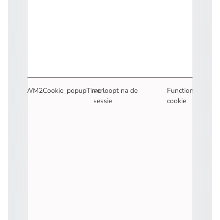
MWM2Cookie_popupTime
verloopt na de
Functionele
sessie
cookie