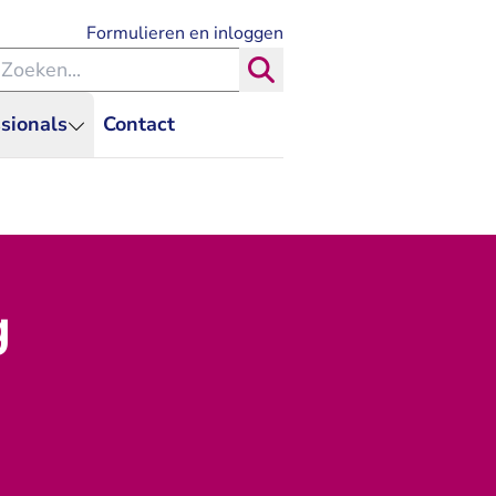
- U verlaat Rechtspraak.nl
Formulieren en inloggen
eken binnen de Rechtspraak
Zoeken
sionals
Contact
g