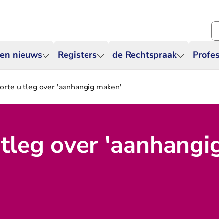
Zo
 en nieuws
Registers
de Rechtspraak
Profes
orte uitleg over 'aanhangig maken'
itleg over 'aanhangi