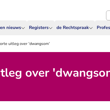
Zo
 en nieuws
Registers
de Rechtspraak
Profes
orte uitleg over 'dwangsom'
itleg over 'dwangso