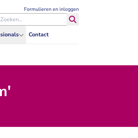
- U verlaat Rechtspraak.nl
Formulieren en inloggen
eken binnen de Rechtspraak
Zoeken
sionals
Contact
m'