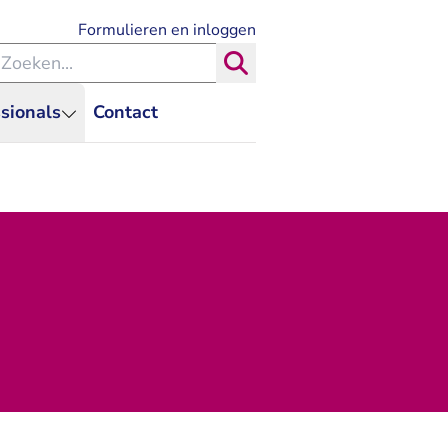
- U verlaat Rechtspraak.nl
Formulieren en inloggen
eken binnen de Rechtspraak
Zoeken
sionals
Contact