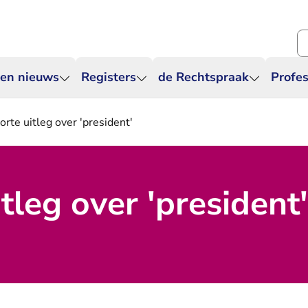
Zo
 en nieuws
Registers
de Rechtspraak
Profes
orte uitleg over 'president'
tleg over 'president'