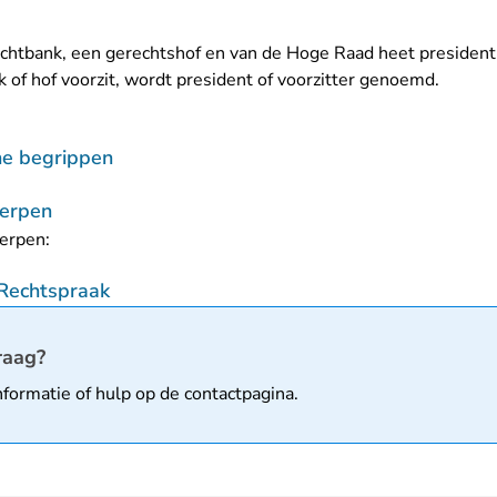
echtbank, een gerechtshof en van de Hoge Raad heet president
k of hof voorzit, wordt president of voorzitter genoemd.
che begrippen
erpen
erpen:
 Rechtspraak
matie
raag?
nformatie of hulp op de
contactpagina
.