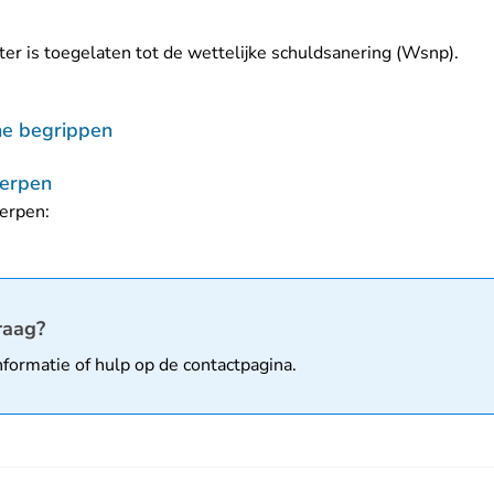
ter is toegelaten tot de wettelijke schuldsanering (Wsnp).
che begrippen
erpen
erpen:
matie
raag?
nformatie of hulp op de
contactpagina
.