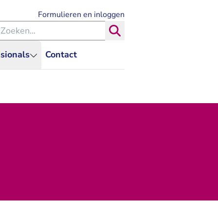
- U verlaat Rechtspraak.nl
Formulieren en inloggen
eken binnen de Rechtspraak
Zoeken
sionals
Contact