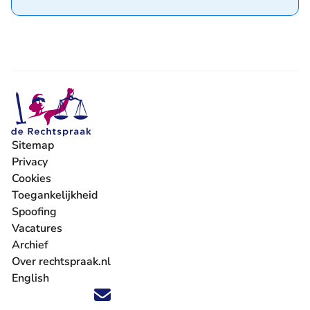
Sitemap
Privacy
Cookies
Toegankelijkheid
Spoofing
Vacatures
- U verlaat Rechtspraak.nl
Archief
Over rechtspraak.nl
English
Volg ons op X (Twitter) - U verlaat Rechtspraak.nl
Volg ons op Facebook - U verlaat Rechtspraak.nl
Volg ons op Instagram - U verlaat Rechtspraak.nl
Volg ons op Youtube - U verlaat Rechtspraak.nl
Volg ons op LinkedIn - U verlaat Rechtspraak.n
'Blijf op de hoogte' nieuwsbrief - U verlaat