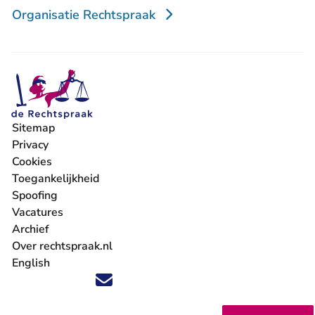
Organisatie Rechtspraak
Sitemap
Privacy
Cookies
Toegankelijkheid
Spoofing
Vacatures
- U verlaat Rechtspraak.nl
Archief
Over rechtspraak.nl
English
Volg ons op X (Twitter) - U verlaat Rechtspraak.nl
Volg ons op Facebook - U verlaat Rechtspraak.nl
Volg ons op Instagram - U verlaat Rechtspraak.nl
Volg ons op Youtube - U verlaat Rechtspraak.nl
Volg ons op LinkedIn - U verlaat Rechtspraak.n
'Blijf op de hoogte' nieuwsbrief - U verlaat