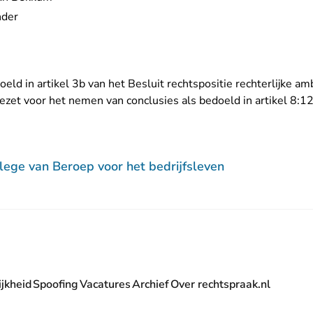
nder
oeld in artikel 3b van het Besluit rechtspositie rechterlijke a
gezet voor het nemen van conclusies als bedoeld in artikel 8
lege van Beroep voor het bedrijfsleven
jkheid
Spoofing
Vacatures
Archief
Over rechtspraak.nl
- U verlaat Rechtspraak.nl
 Rechtspraak.nl
t Rechtspraak.nl
rlaat Rechtspraak.nl
verlaat Rechtspraak.nl
 U verlaat Rechtspraak.nl
' nieuwsbrief - U verlaat Rechtspraak.nl