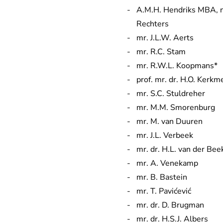
A.M.H. Hendriks MBA, ni
Rechters
mr. J.L.W. Aerts
mr. R.C. Stam
mr. R.W.L. Koopmans*
prof. mr. dr. H.O. Kerkm
mr. S.C. Stuldreher
mr. M.M. Smorenburg
mr. M. van Duuren
mr. J.L. Verbeek
mr. dr. H.L. van der Bee
mr. A. Venekamp
mr. B. Bastein
mr. T. Pavićević
mr. dr. D. Brugman
mr. dr. H.S.J. Albers