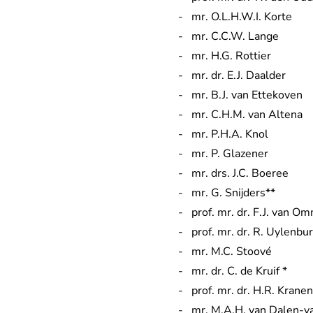
mr. O.L.H.W.I. Korte
mr. C.C.W. Lange
mr. H.G. Rottier
mr. dr. E.J. Daalder
mr. B.J. van Ettekoven
mr. C.H.M. van Altena
mr. P.H.A. Knol
mr. P. Glazener
mr. drs. J.C. Boeree
mr. G. Snijders**
prof. mr. dr. F.J. van O
prof. mr. dr. R. Uylenbu
mr. M.C. Stoové
mr. dr. C. de Kruif *
prof. mr. dr. H.R. Krane
mr. M.A.H. van Dalen-