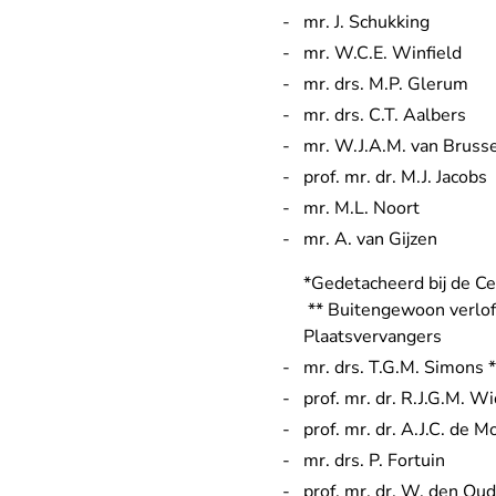
mr. J. Schukking
mr. W.C.E. Winfield
mr. drs. M.P. Glerum
mr. drs. C.T. Aalbers
mr. W.J.A.M. van Brusse
prof. mr. dr. M.J. Jacobs
mr. M.L. Noort
mr. A. van Gijzen
*Gedetacheerd bij de Ce
** Buitengewoon verlof
Plaatsvervangers
mr. drs. T.G.M. Simons *
prof. mr. dr. R.J.G.M. W
prof. mr. dr. A.J.C. de 
mr. drs. P. Fortuin
prof. mr. dr. W. den Ou