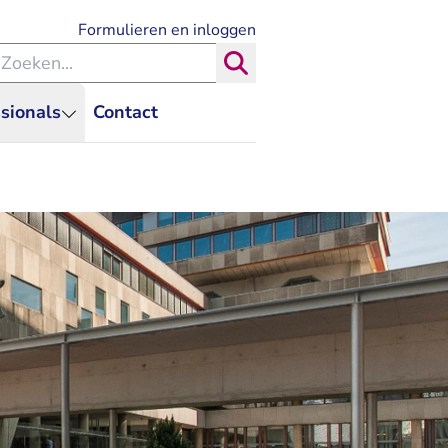
- U verlaat Rechtspraak.nl
Formulieren en inloggen
eken binnen de Rechtspraak
Zoeken
sionals
Contact