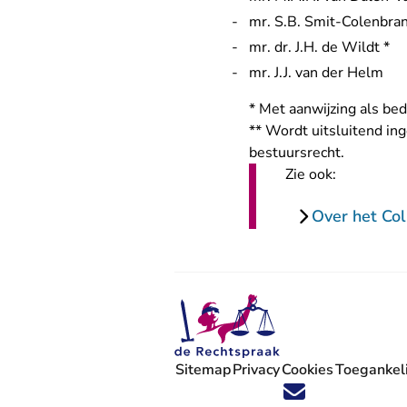
mr. S.B. Smit-Colenbra
mr. dr. J.H. de Wildt *
mr. J.J. van der Helm
* Met aanwijzing als bed
** Wordt uitsluitend in
bestuursrecht.
Zie ook:
Over het Col
Sitemap
Privacy
Cookies
Toegankeli
Volg ons op X (Twitter) - U verlaat
Volg ons op Facebook - U verlaa
Volg ons op Instagram - U ve
Volg ons op Youtube - U 
Volg ons op LinkedIn -
'Blijf op de hoogte