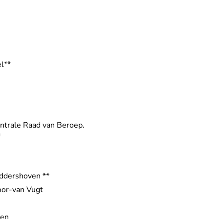
l**
ntrale Raad van Beroep.
iddershoven **
Moor-van Vugt
den