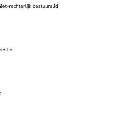
et-rechterlijk bestuurslid
eester
k