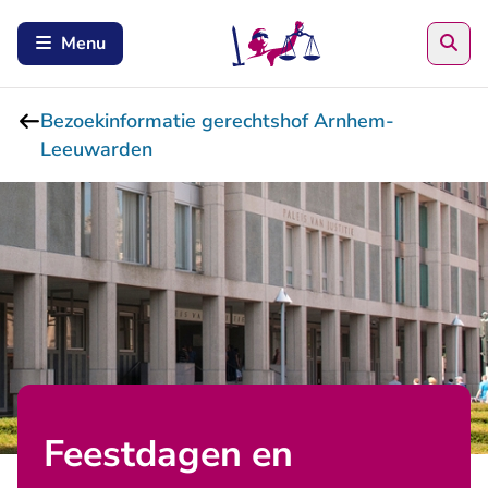
Zoe
Menu
Bezoekinformatie gerechtshof Arnhem-
Leeuwarden
Feestdagen en