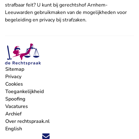
strafbaar feit? U kunt bij gerechtshof Arnhem-
Leeuwarden gebruikmaken van de mogelijkheden voor
begeleiding en privacy
bij strafzaken.
Sitemap
Privacy
Cookies
Toegankelijkheid
Spoofing
Vacatures
- U verlaat Rechtspraak.nl
Archief
Over rechtspraak.nl
English
Volg ons op X (Twitter) - U verlaat Rechtspraak.nl
Volg ons op Facebook - U verlaat Rechtspraak.nl
Volg ons op Instagram - U verlaat Rechtspraak.nl
Volg ons op Youtube - U verlaat Rechtspraak.nl
Volg ons op LinkedIn - U verlaat Rechtspraak.n
'Blijf op de hoogte' nieuwsbrief - U verlaat