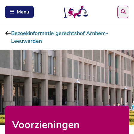
Zoe
Menu
Bezoekinformatie gerechtshof Arnhem-
Leeuwarden
Voorzieningen