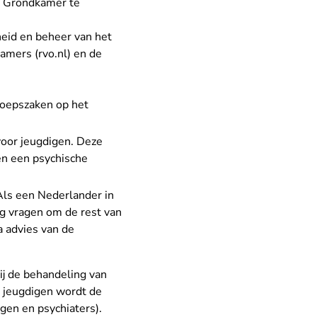
de Grondkamer te
eid en beheer van het
- U verlaat Rechtspraak.nl
amers (rvo.nl)
en de
roepszaken op het
voor jeugdigen. Deze
en een psychische
Als een Nederlander in
ng vragen om de rest van
a advies van de
Bij de behandeling van
r jeugdigen wordt de
gen en psychiaters).