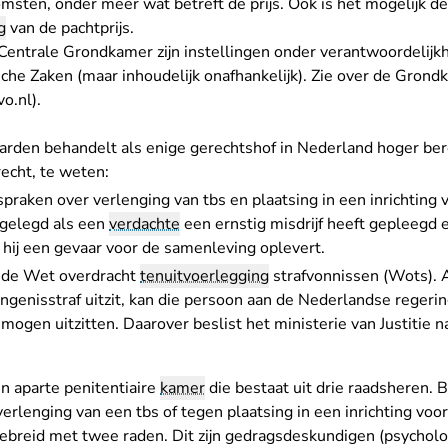
sten, onder meer wat betreft de prijs. Ook is het mogelijk 
g
van de pachtprijs.
entrale Grondkamer zijn instellingen onder verantwoordelijkh
che Zaken (maar inhoudelijk onafhankelijk). Zie over de
Grondk
- U verlaat Rechtspraak.nl
o.nl)
.
den behandelt als enige gerechtshof in Nederland hoger be
recht, te weten:
praken over verlenging van tbs en plaatsing in een inrichting 
gelegd als een
verdachte
een ernstig misdrijf heeft gepleegd 
 hij een gevaar voor de samenleving oplevert.
 de Wet overdracht
tenuitvoerlegging
strafvonnissen (Wots). 
ngenisstraf uitzit, kan die persoon aan de Nederlandse regeri
 mogen uitzitten. Daarover beslist het ministerie van Justitie n
n aparte penitentiaire
kamer
die bestaat uit drie raadsheren. 
erlenging van een tbs of tegen plaatsing in een inrichting voo
gebreid met twee raden. Dit zijn gedragsdeskundigen (psycholo