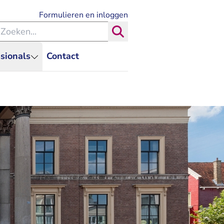
- U verlaat Rechtspraak.nl
Formulieren en inloggen
eken binnen de Rechtspraak
Zoeken
sionals
Contact