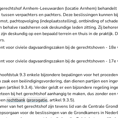
gerechtshof Arnhem-Leeuwarden (locatie Arnhem) behandelt a
 tussen verpachters en pachters. Deze beslissingen kunnen b
st, pachtopvolging (indeplaatsstelling), ontbinding of schad
 behalve raadsheren ook deskundige leden zitting. Zij behoren
 zijn deskundig op een bepaald terrein en thuis in de praktijk. Di
rs.
t voor civiele dagvaardingszaken bij de gerechtshoven - 18e v
nt voor civiele dagvaardingszaken bij de gerechtshoven - 17e 
hoofdstuk 9.3 enkele bijzondere bepalingen voor het procedere
n zaak een beëindigingsvordering, dan dienen partijen een
inge
en (artikel 9.3.4). Verder geldt er een bijzondere regeling inge
teen bij het gerechtshof aanhangig te maken, dus zonder een
 een
rechtbank
(
prorogatie
, artikel 9.3.5).
mer van het gerechtshof zijn tevens lid van de Centrale Gron
epsorgaan voor de beslissingen van de Grondkamers in Nede