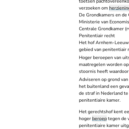
toetsen pachtovereenkom
verzoeken om
herzienin
De Grondkamers en de C
Ministerie van Economis
Centrale Grondkamer (rv
Penitentiair recht
Het hof Arnhem-Leeuwar
gebied van penitentiair 
Hoger beroepen van uits
maatregelen worden op
stoornis heeft waardoor
Adviseren op grond van
het buitenland een geva
de straf in Nederland te
penitentiaire kamer.
Het gerechtshof kent ee
hoger
beroep
tegen de v
penitentiaire kamer uit