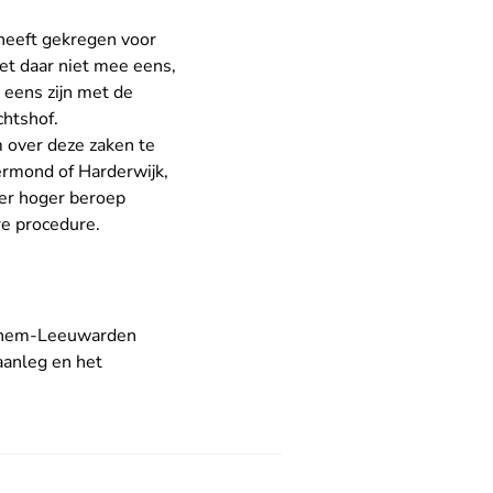
 heeft gekregen voor
het daar niet mee eens,
t eens zijn met de
chtshof.
 over deze zaken te
ermond of Harderwijk,
 er hoger beroep
re procedure.
Arnhem-Leeuwarden
aanleg
en het