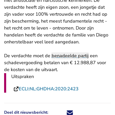
met antisociale en narcistische kenmerken. De
verdachte heeft zijn eigen zoon, een jongetje dat
zijn vader voor 100% vertrouwde en recht had op
zijn bescherming, het meest fundamentele recht -
het recht om te leven - ontnomen. Door zijn
handelen heeft de verdachte de familie van Diego
onherstelbaar veel leed aangedaan.
De verdachte moet de
benadeelde partij
een
schadevergoeding betalen van € 12.988,87 voor
de kosten van de uitvaart.
Uitspraken
- U verlaat Recht
ECLI:NL:GHDHA:2020:2423
Deel dit nieuwsbericht:
Deel dit nieuwsbericht via X - U 
Deel dit nieuwsbericht via Fa
Deel dit nieuwsbericht via
Deel dit nieuwsbericht