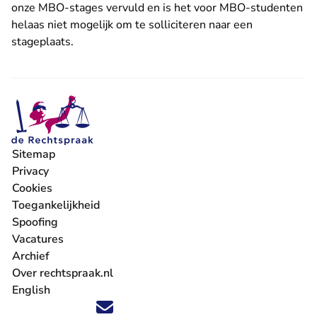
onze MBO-stages vervuld en is het voor MBO-studenten
helaas niet mogelijk om te solliciteren naar een
stageplaats.
Sitemap
Privacy
Cookies
Toegankelijkheid
Spoofing
Vacatures
- U verlaat Rechtspraak.nl
Archief
Over rechtspraak.nl
English
Volg ons op X (Twitter) - U verlaat Rechtspraak.nl
Volg ons op Facebook - U verlaat Rechtspraak.nl
Volg ons op Instagram - U verlaat Rechtspraak.nl
Volg ons op Youtube - U verlaat Rechtspraak.nl
Volg ons op LinkedIn - U verlaat Rechtspraak.n
'Blijf op de hoogte' nieuwsbrief - U verlaat