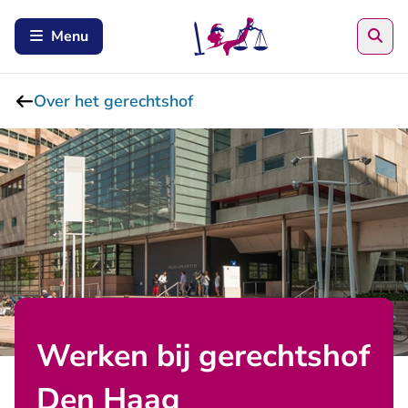
Zoe
Menu
Over het gerechtshof
Werken bij gerechtshof
Den Haag