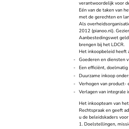
verantwoordelijk voor d
Eén van de taken van h
met de gerechten en lan
Als overheidsorganisati
- U ver
2012 (pianoo.nl)
. Gezie
Aanbestedingswet gelden
brengen bij het LDCR.
Het inkoopbeleid heeft 
Goederen en diensten va
Een efficiënt, doelmati
Duurzame inkoop onder
Verhogen van product- e
Verlagen van integrale 
Het inkoopteam van het
Rechtspraak en geeft ad
u de beleidskaders voor
1. Doelstellingen, missi