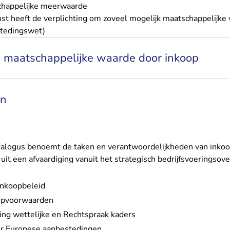
chappelijke meerwaarde
t heeft de verplichting om zoveel mogelijk maatschappelijke
estedingswet)
n maatschappelijke waarde door inkoop
rn
talogus benoemt de taken en verantwoordelijkheden van inkoo
it een afvaardiging vanuit het strategisch bedrijfsvoeringsove
 inkoopbeleid
oopvoorwaarden
ing wettelijke en Rechtspraak kaders
or Europese aanbestedingen