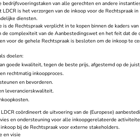
e bedrijfsvoeringstaken van alle gerechten en andere instantie
et LDCR is het verzorgen van de inkoop voor de Rechtspraak 
delijke diensten.
e is de Rechtspraak verplicht in te kopen binnen de kaders va
laat Rechtspraak.nl
n de complexiteit van de Aanbestedingswet en het feit dat de
 voor de gehele Rechtspraak is besloten om de inkoop te cen
als doelen:
n goede kwaliteit, tegen de beste prijs, afgestemd op de juist
g en rechtmatig inkoopproces.
steunen en bevorderen.
n leverancierskwaliteit.
inkoopkosten.
 LDCR coördineert de uitvoering van de (Europese) aanbested
vies en ondersteuning voor alle inkoopgerelateerde activiteite
 inkoop bij de Rechtspraak voor externe stakeholders.
e en visie