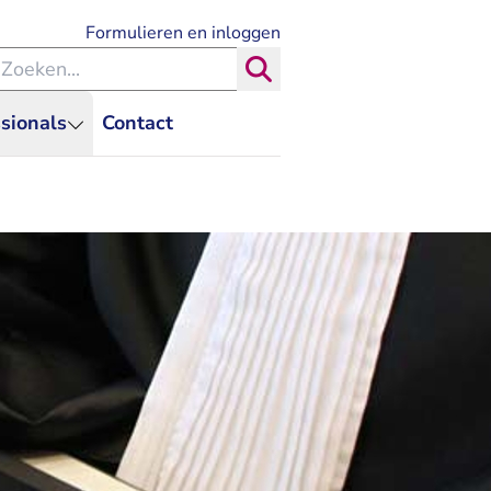
- U verlaat Rechtspraak.nl
Formulieren en inloggen
eken binnen de Rechtspraak
Zoeken
sionals
Contact