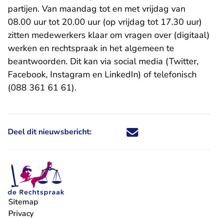
partijen. Van maandag tot en met vrijdag van
08.00 uur tot 20.00 uur (op vrijdag tot 17.30 uur)
zitten medewerkers klaar om vragen over (digitaal)
werken en rechtspraak in het algemeen te
- U v
beantwoorden. Dit kan via social media (
Twitter
,
- U verlaat Rechtspraak.nl
- U verlaat Rechtspraak.nl
- U verlaat Rechtspr
Facebook
,
Instagram
en
LinkedIn
) of telefonisch
(088 361 61 61).
Deel dit nieuwsbericht:
Deel dit nieuwsbericht via X - U 
Deel dit nieuwsbericht via Fa
Deel dit nieuwsbericht via
Deel dit nieuwsbericht
Sitemap
Privacy