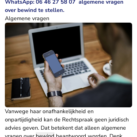
WhatsApp: 06 46 27 58 07 algemene vragen
over bewind te stellen.
Algemene vragen
Vanwege haar onafhankelijkheid en
onpartijdigheid kan de Rechtspraak geen juridisch
advies geven. Dat betekent dat alleen algemene
vragen over
bewind
beantwoord worden. Denk