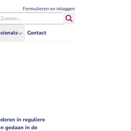
- U verlaat Rechtspraak.nl
Formulieren en inloggen
eken binnen de Rechtspraak
Zoeken
sionals
Contact
deren in reguliere
n gedaan in de