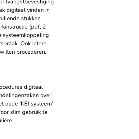
 ontvangstbevestiging
k digitaal vinden in
vullende stukken
kinstructie (pdf, 2
de systeemkoppeling
tspraak. Ook intern
 willen procederen,
rocedures digitaal
emdelingenzaken over
et oude ‘KEI systeem’
oor slim gebruik te
liere