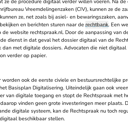
at ze de procedure digitaal verder willen voeren. Na de
hrijfbureau Vreemdelingenzaken (CIV), kunnen ze de zaa
kunnen ze, net zoals bij asiel- en bewaringszaken, aan
 bekijken en berichten sturen naar de
rechtbank
. Een
wer
p de website rechtspraak.nl. Door de aanpassing van 
e dienst in dat geval het dossier digitaal van de Rech
dan met digitale dossiers. Advocaten die niet digitaal
n verder op papier.
ar worden ook de eerste civiele en bestuursrechtelijke p
 het
Basisplan Digitalisering
. Uiteindelijk gaan ook vre
er van digitale toegang en stopt de Rechtspraak met h
 daarop vinden geen grote investeringen meer plaats. D
nde digitale systeem, kan de Rechtspraak nu toch regu
igitaal beschikbaar stellen.