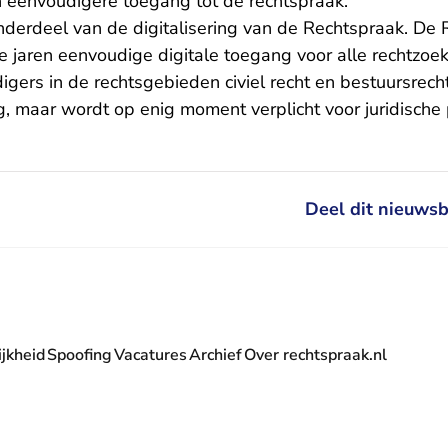
n eenvoudigere toegang tot de rechtspraak.
onderdeel van de
digitalisering van de Rechtspraak
. De 
e jaren eenvoudige digitale toegang voor alle rechtzo
ers in de rechtsgebieden civiel recht en bestuursrecht
lig, maar wordt op enig moment verplicht voor juridische 
Deel dit nieuwsb
jkheid
Spoofing
Vacatures
Archief
Over rechtspraak.nl
- U verlaat Rechtspraak.nl
 Rechtspraak.nl
t Rechtspraak.nl
rlaat Rechtspraak.nl
verlaat Rechtspraak.nl
 U verlaat Rechtspraak.nl
' nieuwsbrief - U verlaat Rechtspraak.nl