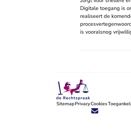
zorgt voor snellere e
Digitale toegang is 
realiseert de komend
procesvertegenwoordig
is vooralsnog vrijwil
Sitemap
Privacy
Cookies
Toegankeli
Volg ons op X (Twitter) - U verlaat
Volg ons op Facebook - U verlaa
Volg ons op Instagram - U ve
Volg ons op Youtube - U 
Volg ons op LinkedIn -
'Blijf op de hoogte