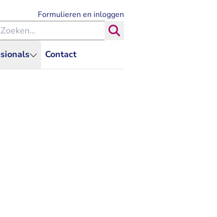
- U verlaat Rechtspraak.nl
Formulieren en inloggen
eken binnen de Rechtspraak
Zoeken
sionals
Contact