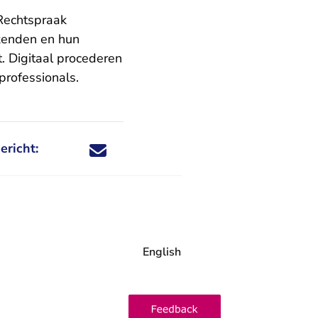
Rechtspraak
ekenden en hun
. Digitaal procederen
professionals.
ericht:
Deel dit nieuwsbericht via X - U verlaat Rechtspraa
Deel dit nieuwsbericht via Facebook - U verlaat
Deel dit nieuwsbericht via e-mail
Deel dit nieuwsbericht via LinkedIn - U v
English