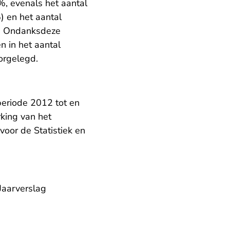
, evenals het aantal
) en het aantal
.
Ondanksdeze
n in het aantal
orgelegd.
Rechtspraak.nl
eriode 2012 tot en
rking van het
oor de Statistiek en
Jaarverslag