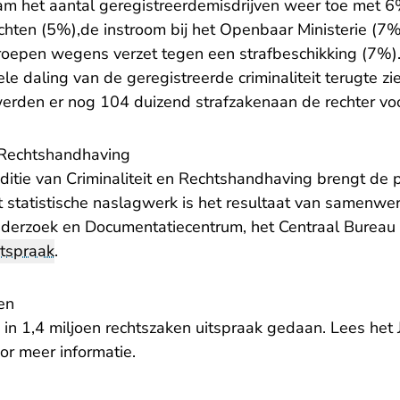
 het aantal geregistreerdemisdrijven weer toe met 6%
chten (5%),de instroom bij het Openbaar Ministerie (7%
oepen wegens verzet tegen een strafbeschikking (7%)
le daling van de geregistreerde criminaliteit terugte zie
werden er nog 104 duizend strafzakenaan de rechter vo
n Rechtshandhaving
- U verlaat 
ditie van Criminaliteit en Rechtshandhaving
brengt de p
t statistische naslagwerk is het resultaat van samenwe
erzoek en Documentatiecentrum, het Centraal Bureau v
htspraak
.
en
22 in 1,4 miljoen rechtszaken uitspraak gedaan. Lees het
 verlaat Rechtspraak.nl
or meer informatie.