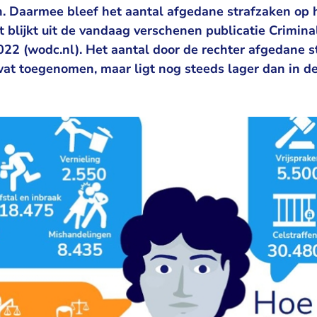
n. Daarmee bleef het aantal afgedane strafzaken op h
it blijkt uit de vandaag verschenen publicatie
Criminal
- U verlaat Rechtspraak.nl
022
(wodc.nl). Het aantal door de rechter afgedane s
wat toegenomen, maar ligt nog steeds lager dan in de