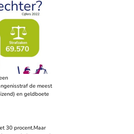
 een
angenisstraf de meest
uizend) en geldboete
et 30 procent.
Maar