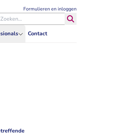
- U verlaat Rechtspraak.nl
Formulieren en inloggen
eken binnen de Rechtspraak
Zoeken
sionals
Contact
etreffende