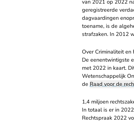
van 2021 op 2022 nam
geregistreerde verda
dagvaardingen enopr
toename, is de algehe
strafzaken. In 2012 
Over Criminaliteit e
De
eenentwintigste e
met 2022 in kaart. Di
Wetenschappelijk Ond
de
Raad voor de rec
1,4 miljoen rechtszak
In totaal is er in 20
- U
Rechtspraak 2022
vo