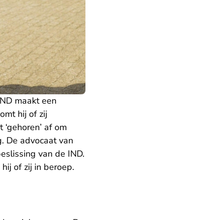
 IND maakt een
mt hij of zij
 ‘gehoren’ af om
ng. De advocaat van
eslissing van de IND.
ij of zij in beroep.