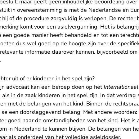
 besluit, maar geeft geen inhoudelijke beoordeling over
besluit in overeenstemming is met de Nederlandse en Eu
 hij of de procedure zorgvuldig is verlopen. De rechter 
merking komt voor een asielvergunning. Het is belangrij
p een goede manier heeft behandeld en tot een terechte
eten dus wel goed op de hoogte zijn over de specifieke
 relevante informatie daarover kennen, bijvoorbeeld om
.
ter uit of er kinderen in het spel zijn?
ijn advocaat kan een beroep doen op het
Internationaa
, als in de zaak kinderen in het spel zijn. In dat verdrag
 met de belangen van het kind. Binnen de rechtspraak
r se een doorslaggevend belang. Met andere woorden: a
echter goed naar de omstandigheden van het kind. Het is 
 om in Nederland te kunnen blijven. De belangen van h
 als onderdeel van het volledige asieldossier.