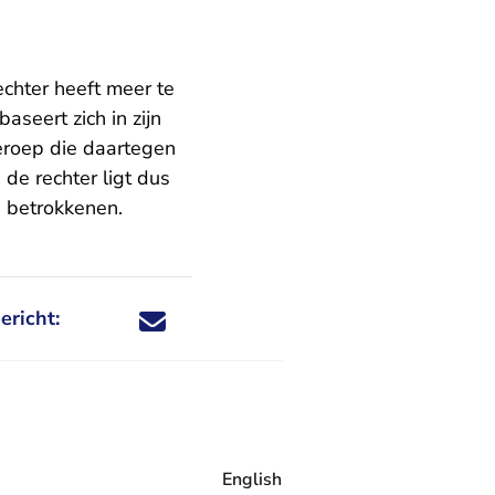
echter heeft meer te
aseert zich in zijn
beroep die daartegen
de rechter ligt dus
e betrokkenen.
ericht:
Deel dit nieuwsbericht via X - U verlaat Rechtspraa
Deel dit nieuwsbericht via Facebook - U verlaat
Deel dit nieuwsbericht via e-mail
Deel dit nieuwsbericht via LinkedIn - U v
English