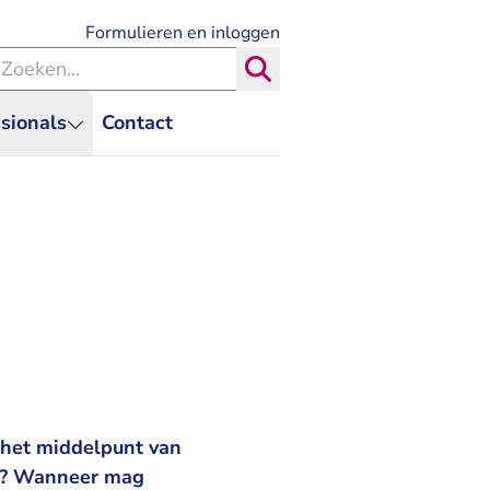
- U verlaat Rechtspraak.nl
Formulieren en inloggen
eken binnen de Rechtspraak
Zoeken
sionals
Contact
 het middelpunt van
ak? Wanneer mag