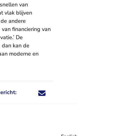
snellen van
 vlak blijven
 de andere
van financiering van
vatie.’ De
n dan kan de
 aan moderne en
ericht:
Deel dit nieuwsbericht via X - U verlaat Rechtspraa
Deel dit nieuwsbericht via Facebook - U verlaat
Deel dit nieuwsbericht via e-mail
Deel dit nieuwsbericht via LinkedIn - U v