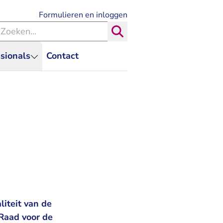
- U verlaat Rechtspraak.nl
Formulieren en inloggen
eken binnen de Rechtspraak
Zoeken
sionals
Contact
liteit van de
 Raad voor de