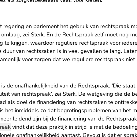
es als zorgverzekeraars vaak voor kiezen.
t regering en parlement het gebruik van rechtspraak m
n omlaag, zei Sterk. En de Rechtspraak zelf moet nog 
g te krijgen, waardoor reguliere rechtspraak voor iede
‘De duur van rechtszaken is in veel gevallen te lang. Late
menlijk voor zorgen dat we reguliere rechtspraak niet 
is de onafhankelijkheid van de Rechtspraak. ‘Die staat
eit van rechtspraak’, zei Sterk. De wetgeving die de b
ad als doel de financiering van rechtszaken te onttrekke
k is het inmiddels zo dat begrotingsproblemen van het m
meer leidend zijn bij de financiering van de Rechtspraak,
praak
vindt dat deze praktijk in strijd is met de bedoeli
utionele onafhankelijkheid aantast. Gevolg is dat er spra