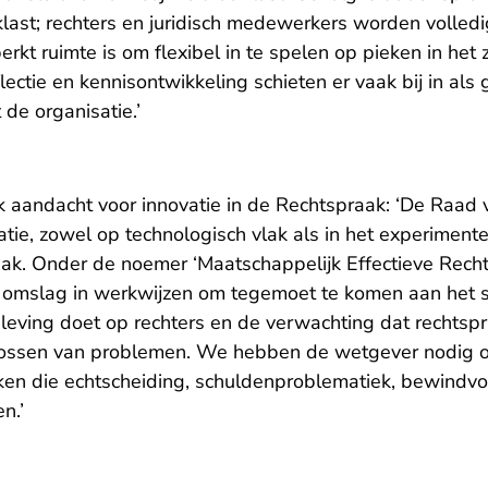
last; rechters en juridisch medewerkers worden volledi
rkt ruimte is om flexibel in te spelen op pieken in het
flectie en kennisontwikkeling schieten er vaak bij in al
t de organisatie.’
k aandacht voor innovatie in de Rechtspraak: ‘De Raad 
atie, zowel op technologisch vlak als in het experimen
ak. Onder de noemer ‘Maatschappelijk Effectieve Recht
 omslag in werkwijzen om tegemoet te komen aan het 
eving doet op rechters en de verwachting dat rechtspra
plossen van problemen. We hebben de wetgever nodig 
ken die echtscheiding, schuldenproblematiek, bewindv
n.’