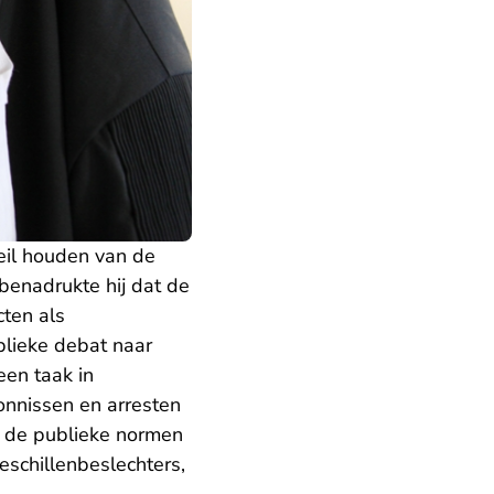
eil houden van de
benadrukte hij dat de
cten als
blieke debat naar
een taak in
vonnissen en arresten
n de publieke normen
eschillenbeslechters,