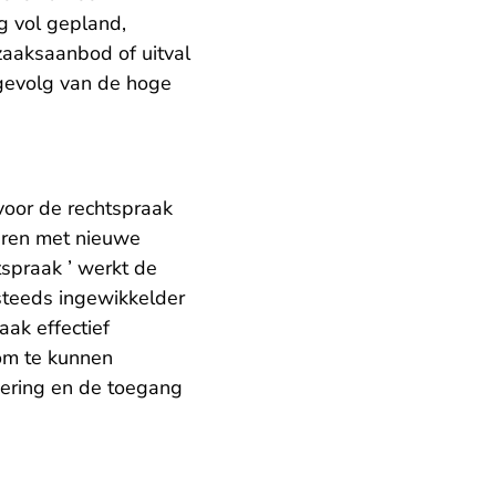
g vol gepland,
 zaaksaanbod of uitval
s gevolg van de hoge
voor de rechtspraak
teren met nieuwe
spraak ’ werkt de
steeds ingewikkelder
ak effectief
om te kunnen
oering en de toegang