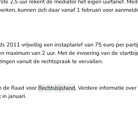
rste 2,5 uur rekent de mediator het eigen uurtarief. Med
werken, kunnen zich daar vanaf 1 februari voor aanmeld
 2011 vrijwillig een instaptarief van 75 euro per parti
en maximum van 2 uur. Met de invoering van de startbij
jzingen vanuit de rechtspraak te vervallen.
 verlaat Rechtspraak.nl
 de Raad voor
Rechtsbijstand
. Verdere informatie over
 in januari.