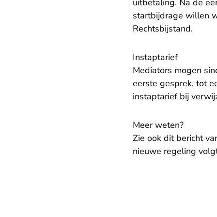
uitbetaling. Na de ee
startbijdrage willen 
Rechtsbijstand.
Instaptarief
Mediators mogen sinds
eerste gesprek, tot e
instaptarief bij verwi
Meer weten?
- U
Zie ook dit
bericht
van
nieuwe regeling volgt