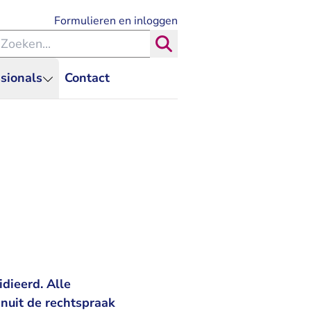
- U verlaat Rechtspraak.nl
Formulieren en inloggen
eken binnen de Rechtspraak
Zoeken
sionals
Contact
dieerd. Alle
anuit de rechtspraak