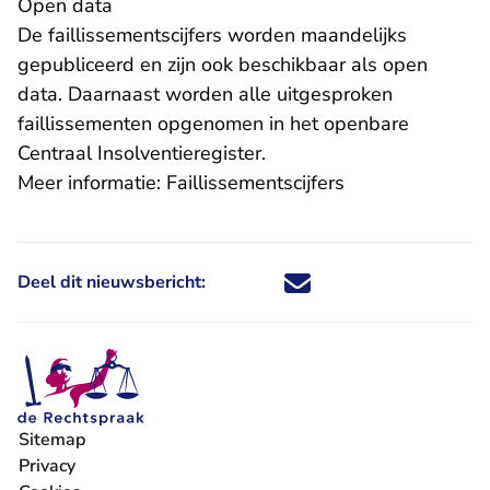
Open data
De faillissementscijfers worden maandelijks
gepubliceerd en zijn ook beschikbaar als open
data. Daarnaast worden alle uitgesproken
faillissementen opgenomen in het openbare
- U verlaat Rechtspraak.n
Centraal Insolventieregister
.
Meer informatie:
Faillissementscijfers
Deel dit nieuwsbericht:
Deel dit nieuwsbericht via X - U 
Deel dit nieuwsbericht via Fa
Deel dit nieuwsbericht via
Deel dit nieuwsbericht
Sitemap
Privacy