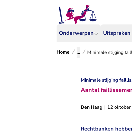
Onderwerpen
Uitspraken
Home
...
Minimale stijging fa
Minimale stijging faill
Aantal faillisseme
Den Haag
|
12 oktober
Rechtbanken hebben 