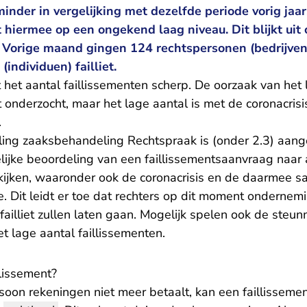
inder in vergelijking met dezelfde periode vorig jaar
t hiermee op een ongekend laag niveau. Dit blijkt uit 
. Vorige maand gingen 124 rechtspersonen (bedrijven
(individuen) failliet.
het aantal faillissementen scherp. De oorzaak van het 
et onderzocht, maar het lage aantal is met de coronacrisi
.
ing zaaksbehandeling Rechtspraak
is (onder 2.3) aan
elijke beoordeling van een faillissementsaanvraag naar 
kijken, waaronder ook de coronacrisis en de daarmee
e. Dit leidt er toe dat rechters op dit moment ondernem
l failliet zullen laten gaan. Mogelijk spelen ook de ste
et lage aantal faillissementen.
llissement?
rsoon rekeningen niet meer betaalt, kan een faillissem