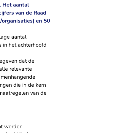
. Het aantal
cijfers van de Raad
/organisaties) en 50
lage aantal
s in het achterhoofd
gegeven dat de
alle relevante
 samenhangende
ingen die in de kern
unmaatregelen van de
ent worden