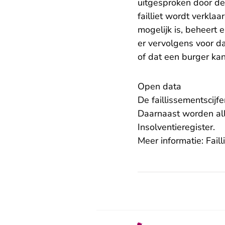
uitgesproken door d
failliet wordt verkla
mogelijk is, beheert 
er vervolgens voor da
of dat een burger ka
Open data
De faillissementscijf
Daarnaast worden al
- U
Insolventieregister
.
Meer informatie:
Fail