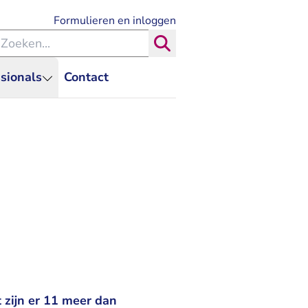
- U verlaat Rechtspraak.nl
Formulieren en inloggen
eken binnen de Rechtspraak
Zoeken
sionals
Contact
 zijn er 11 meer dan