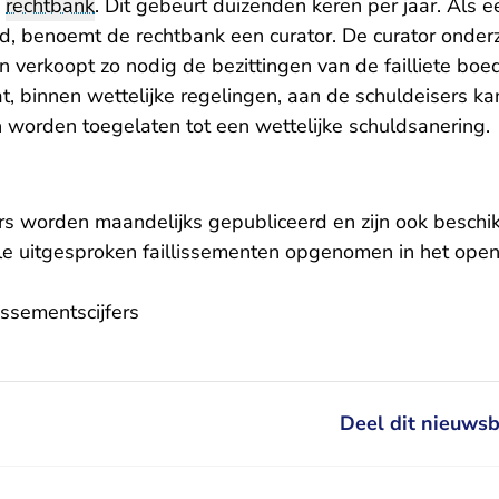
e
rechtbank
. Dit gebeurt duizenden keren per jaar. Als e
ard, benoemt de rechtbank een curator. De curator onder
en verkoopt zo nodig de bezittingen van de failliete boed
t, binnen wettelijke regelingen, aan de schuldeisers k
n worden toegelaten tot een wettelijke schuldsanering.
ers worden maandelijks gepubliceerd en zijn ook beschi
le uitgesproken faillissementen opgenomen in het ope
 verlaat Rechtspraak.nl
lissementscijfers
Deel dit nieuwsb