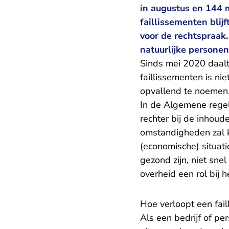
in augustus en 144 m
faillissementen blijf
voor de rechtspraak
natuurlijke personen 
Sinds mei 2020 daalt 
faillissementen is ni
opvallend te noemen
In de
Algemene regel
rechter bij de inhoud
omstandigheden zal 
(economische) situati
gezond zijn, niet sne
overheid een rol bij h
Hoe verloopt een fai
Als een bedrijf of pe