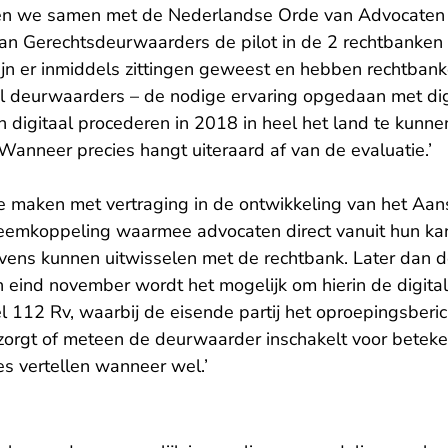
eren we samen met de Nederlandse Orde van Advocaten 
van Gerechtsdeurwaarders de pilot in de 2 rechtbanke
ijn er inmiddels zittingen geweest en hebben rechtban
el deurwaarders – de nodige ervaring opgedaan met dig
digitaal procederen in 2018 in heel het land te kunne
Wanneer precies hangt uiteraard af van de evaluatie.’
 maken met vertraging in de ontwikkeling van het Aans
teemkoppeling waarmee advocaten direct vanuit hun k
ns kunnen uitwisselen met de rechtbank. Later dan de
ind november wordt het mogelijk om hierin de digital
el 112 Rv, waarbij de eisende partij het oproepingsberich
zorgt of meteen de deurwaarder inschakelt voor bete
es vertellen wanneer wel.’