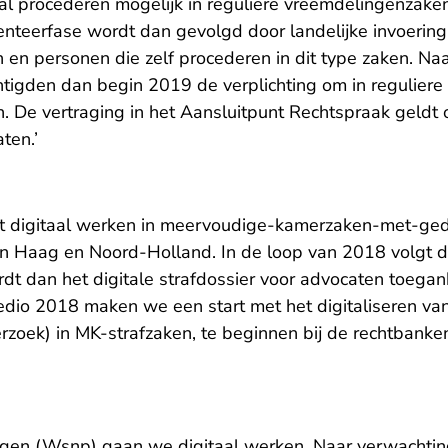
al procederen mogelijk in reguliere vreemdelingenzaken
enteerfase wordt dan gevolgd door landelijke invoering
en personen die zelf procederen in dit type zaken. Naa
igden dan begin 2019 de verplichting om in regulier
n. De vertraging in het Aansluitpunt Rechtspraak geldt 
ten.’
t digitaal werken in meervoudige-kamerzaken-met-ge
n Haag en Noord-Holland. In de loop van 2018 volgt de
dt dan het digitale strafdossier voor advocaten toegank
dio 2018 maken we een start met het digitaliseren van
rzoek) in MK-strafzaken, te beginnen bij de rechtbank
ngen (Wsnp) gaan we digitaal werken. Naar verwachtin