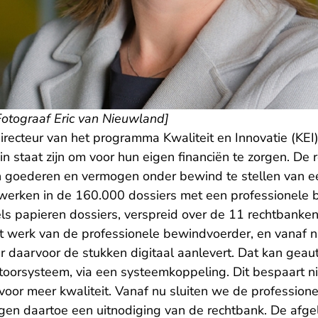
otograaf Eric van Nieuwland]
ecteur van het programma Kwaliteit en Innovatie (KEI):
in staat zijn om voor hun eigen financiën te zorgen. De 
 goederen en vermogen onder bewind te stellen van e
 werken in de 160.000 dossiers met een professionele 
ls papieren dossiers, verspreid over de 11 rechtbanken
het werk van de professionele bewindvoerder, en vanaf 
 daarvoor de stukken digitaal aanlevert. Dat kan geau
ntoorsysteem, via een systeemkoppeling. Dit bespaart nie
 voor meer kwaliteit. Vanaf nu sluiten we de professio
krijgen daartoe een uitnodiging van de rechtbank. De afg