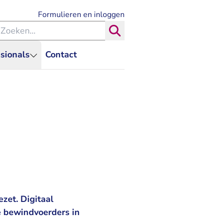
- U verlaat Rechtspraak.nl
Formulieren en inloggen
eken binnen de Rechtspraak
Zoeken
sionals
Contact
zet. Digitaal
e bewindvoerders in