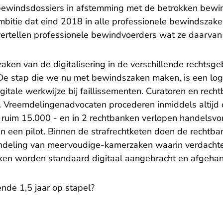
ewindsdossiers in afstemming met de betrokken bewin
mbitie dat eind 2018 in alle professionele bewindszake
ertellen professionele bewindvoerders wat ze daarvan 
aken van de digitalisering in de verschillende rechtsg
e stap die we nu met bewindszaken maken, is een log
gitale werkwijze bij faillissementen. Curatoren en rech
 Vreemdelingenadvocaten procederen inmiddels altijd di
ruim 15.000 - en in 2 rechtbanken verlopen handelsv
in een pilot. Binnen de strafrechtketen doen de rechtb
ndeling van meervoudige-kamerzaken waarin verdachten 
ken worden standaard digitaal aangebracht en afgehan
nde 1,5 jaar op stapel?