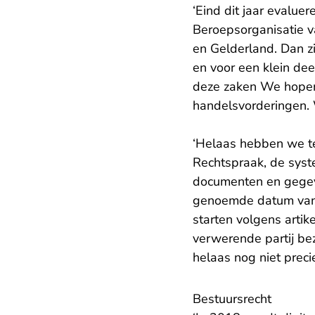
‘Eind dit jaar evalu
Beroepsorganisatie 
en Gelderland. Dan z
en voor een klein de
deze zaken We hopen 
handelsvorderingen. 
‘Helaas hebben we te
Rechtspraak, de sys
documenten en gegeve
genoemde datum van e
starten volgens artik
verwerende partij be
helaas nog niet preci
Bestuursrecht