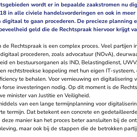
chtsgebieden wordt er in bepaalde zaakstromen nu di
18 in alle civiele handelsvorderingen en ook in meer
digitaal te gaan procederen. De precieze planning e
oeveelheid geld die de Rechtspraak hiervoor krijgt va
 de Rechtspraak is een complex proces. Veel partijen 
digitaal procederen, zoals advocatuur (NOvA), deurwaar
igheid en bestuursorganen als IND, Belastingdienst, UW
een rechtstreekse koppeling met hun eigen IT-systeem, 
ciency te behalen. Voor vernieuwing en digitalisering 
n
forse investeringen
nodig. Op dit moment is de Rechts
 minister van Justitie en Veiligheid.
iddels van een lange termijnplanning voor digitaliseri
te termijn. Dat betekent een concrete en gedetailleerd
 deze manier kan het proces beter aansluiten bij de on
leving, maar ook bij de stappen die de betrokken parti