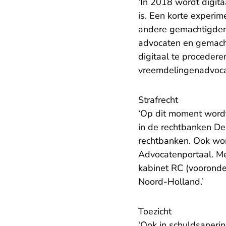
‘In 2018 wordt digita
is. Een korte experim
andere gemachtigden 
advocaten en gemacht
digitaal te procedere
vreemdelingenadvoca
Strafrecht
‘Op dit moment word
in de rechtbanken De
rechtbanken. Ook wor
Advocatenportaal. Me
kabinet RC (vooronde
Noord-Holland.’
Toezicht
‘Ook in schuldsaneri