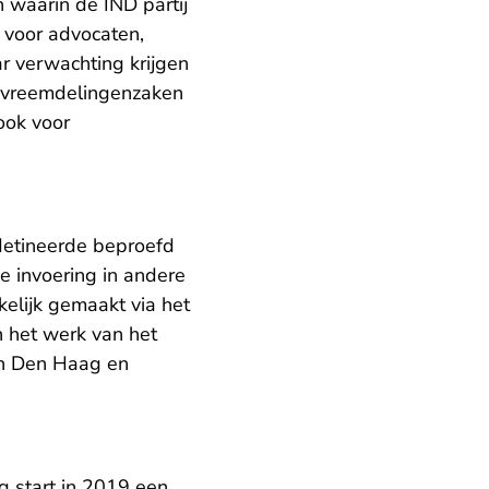
 waarin de IND partij
 voor advocaten,
r verwachting krijgen
e vreemdelingenzaken
ook voor
detineerde beproefd
 invoering in andere
elijk gemaakt via het
 het werk van het
en Den Haag en
g start in 2019 een