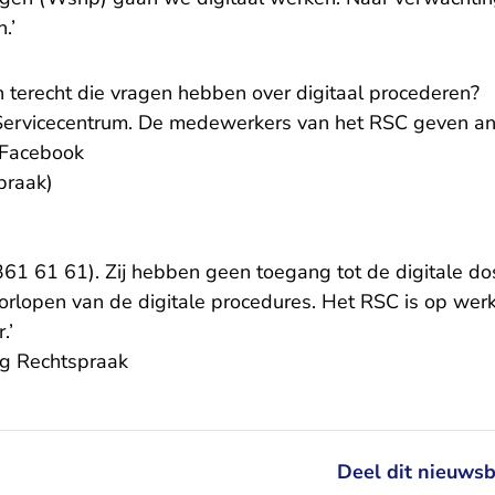
.’
erecht die vragen hebben over digitaal procederen?
k Servicecentrum. De medewerkers van het RSC geven a
 Facebook
- U verlaat Rechtspraak.nl
praak)
U verlaat Rechtspraak.nl
361 61 61). Zij hebben geen toegang tot de digitale do
oorlopen van de digitale procedures. Het RSC is op we
.’
ng Rechtspraak
Deel dit nieuwsb