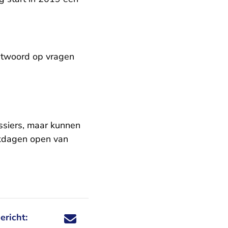
ntwoord op vragen
ssiers, maar kunnen
rkdagen open van
ericht:
Deel dit nieuwsbericht via X - U verlaat Rechtspraa
Deel dit nieuwsbericht via Facebook - U verlaat
Deel dit nieuwsbericht via e-mail
Deel dit nieuwsbericht via LinkedIn - U v